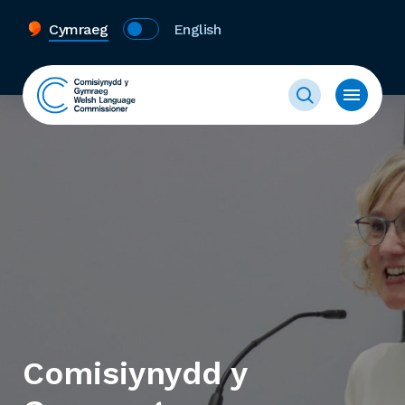
Cymraeg
English
Comisiynydd y