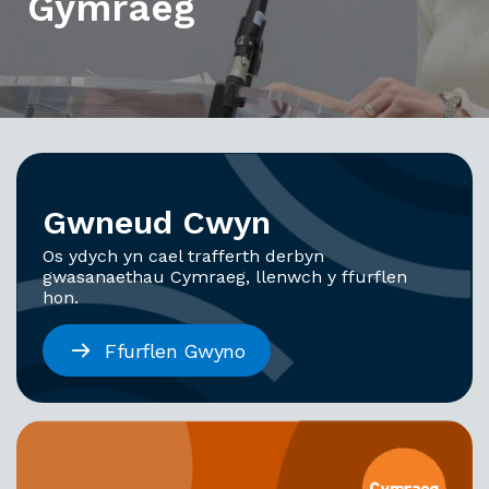
Gymraeg
Gwneud Cwyn
Os ydych yn cael trafferth derbyn
gwasanaethau Cymraeg, llenwch y ffurflen
hon.
Ffurflen Gwyno