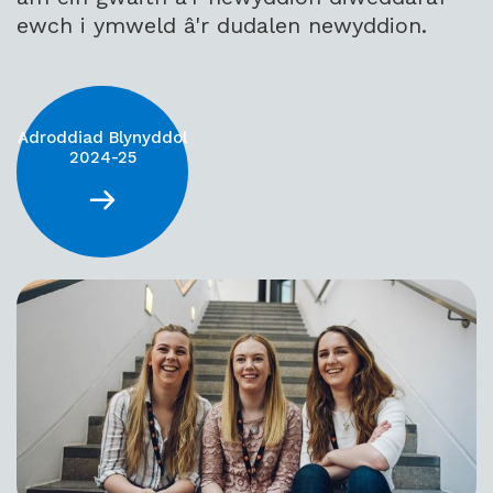
ewch i ymweld â'r dudalen newyddion.
Adroddiad Blynyddol
2024-25