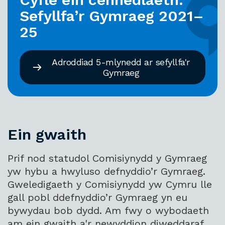
Sefyllfa’r Gymraeg 2021–
25
Adroddiad 5-mlynedd ar sefyllfa'r
Gymraeg
Ein gwaith
Prif nod statudol Comisiynydd y Gymraeg
yw hybu a hwyluso defnyddio’r Gymraeg.
Gweledigaeth y Comisiynydd yw Cymru lle
gall pobl ddefnyddio’r Gymraeg yn eu
bywydau bob dydd. Am fwy o wybodaeth
am ein gwaith a'r newyddion diweddaraf