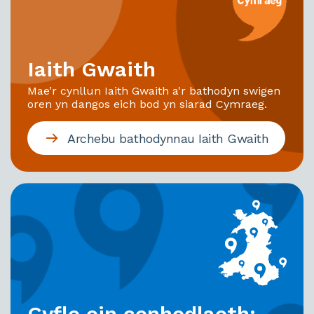
Iaith Gwaith
Mae’r cynllun Iaith Gwaith a'r bathodyn swigen
oren yn dangos eich bod yn siarad Cymraeg.
Archebu bathodynnau Iaith Gwaith
Cyfle ein cenhedlaeth: