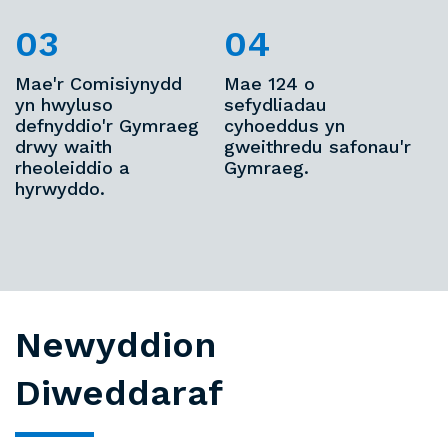
Mae'r Comisiynydd
Mae 124 o
yn hwyluso
sefydliadau
defnyddio'r Gymraeg
cyhoeddus yn
drwy waith
gweithredu safonau'r
rheoleiddio a
Gymraeg.
hyrwyddo.
Newyddion
Diweddaraf