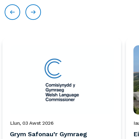
Llun, 03 Awst 2026
Ia
Grym Safonau’r Gymraeg
E