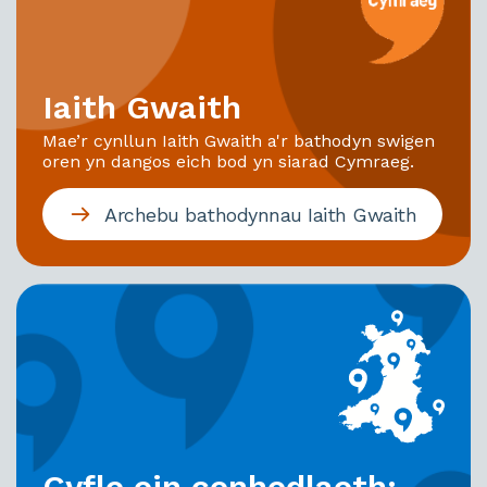
Iaith Gwaith
Mae’r cynllun Iaith Gwaith a'r bathodyn swigen
oren yn dangos eich bod yn siarad Cymraeg.
Archebu bathodynnau Iaith Gwaith
Cyfle ein cenhedlaeth: