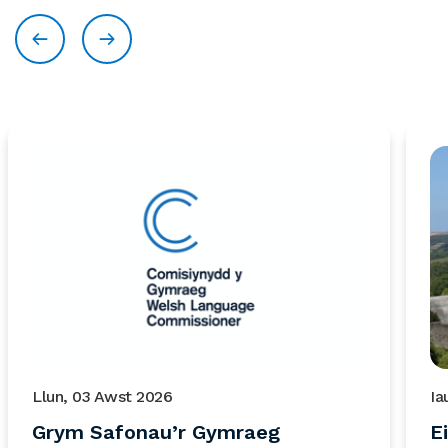
Llun, 03 Awst 2026
Ia
Grym Safonau’r Gymraeg
E