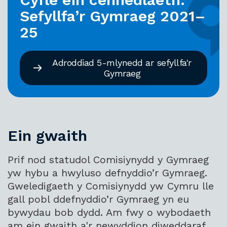
Sefyllfa’r Gymraeg 2021–
25
Adroddiad 5-mlynedd ar sefyllfa'r
Gymraeg
Ein gwaith
Prif nod statudol Comisiynydd y Gymraeg
yw hybu a hwyluso defnyddio’r Gymraeg.
Gweledigaeth y Comisiynydd yw Cymru lle
gall pobl ddefnyddio’r Gymraeg yn eu
bywydau bob dydd. Am fwy o wybodaeth
am ein gwaith a'r newyddion diweddaraf