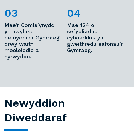
Mae'r Comisiynydd
Mae 124 o
yn hwyluso
sefydliadau
defnyddio'r Gymraeg
cyhoeddus yn
drwy waith
gweithredu safonau'r
rheoleiddio a
Gymraeg.
hyrwyddo.
Newyddion
Diweddaraf