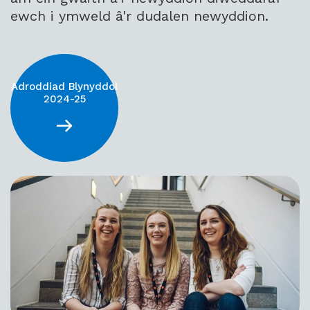
ewch i ymweld â'r dudalen newyddion.
Adroddiad Blynyddol
2024-25