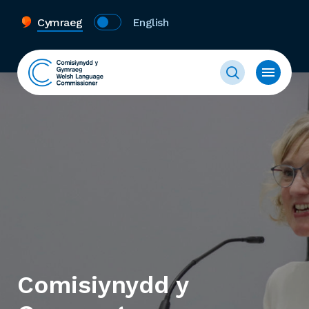
Cymraeg
English
Comisiynydd y