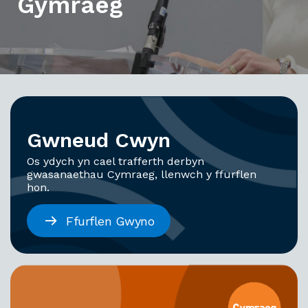
Gymraeg
Gwneud Cwyn
Os ydych yn cael trafferth derbyn
gwasanaethau Cymraeg, llenwch y ffurflen
hon.
Ffurflen Gwyno