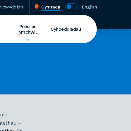
Newyddion
Cymraeg
English
Polisi ac
Cyhoeddiadau
ymchwil
l i
naethau –
ethau i’r