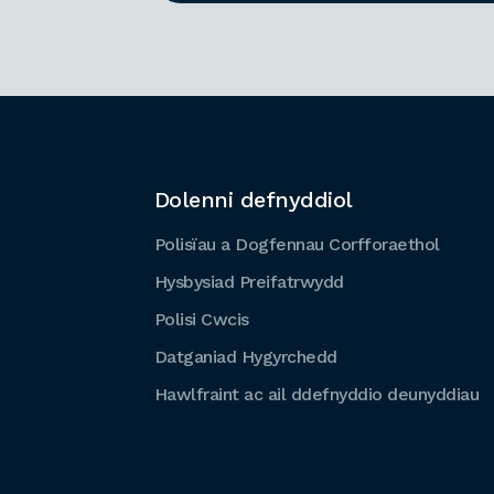
Dolenni defnyddiol
Polisïau a Dogfennau Corfforaethol
Hysbysiad Preifatrwydd
Polisi Cwcis
Datganiad Hygyrchedd
Hawlfraint ac ail ddefnyddio deunyddiau