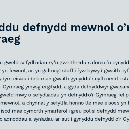
ddu defnydd mewnol o’
raeg
u gweld sefydliadau sy’n gweithredu safonau’n cynydd
 yn fewnol, ac yn galluogi staff i fyw bywyd gwaith cy
dym eisiau i bob man gwaith gynyddu’r cyfleoedd i sta
r Gymraeg ymysg ei gilydd, a gyda defnyddwyr gwasan
gweld mwy o sefydliadau yn defnyddio’r Gymraeg fel pri
mewnol, a chynnal y sefyllfa honno lle mae eisoes yn b
isod mae cymorth ymarferol i greu polisi defnydd mew
c adnoddau a syniadau ar sut i gynyddu defnydd o’r 