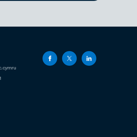
c.cymru
1