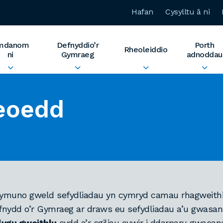
Hafan
Cysylltu â ni
mdanom
Defnyddio’r
Porth
Rheoleiddio
ni
Gymraeg
adnoddau
eoedd
ymuno gweld sefydliadau yn cymryd camau rhagweithio
nydd o’r Gymraeg ar draws eu sefydliadau a’u gwasa
lygu gweithlu
sydd a’r sgiliau cywir i ddarparu gwasana