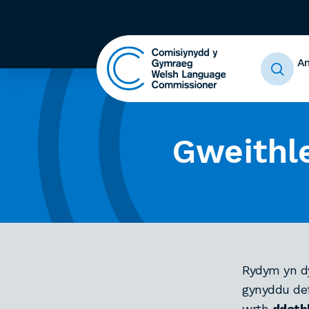
A
Gweithl
Rydym yn d
gynyddu def
wrth
ddatb