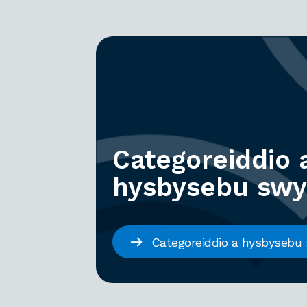
Categoreiddio 
hysbysebu swy
Categoreiddio a hysbysebu