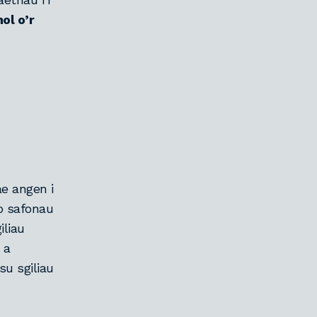
ol o’r
e angen i
 o safonau
iliau
 a
u sgiliau