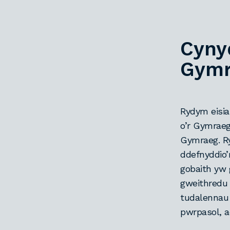
Cyny
Gym
Rydym eisia
o’r Gymraeg
Gymraeg. Ry
ddefnyddio’
gobaith yw 
gweithredu 
tudalennau 
pwrpasol, a