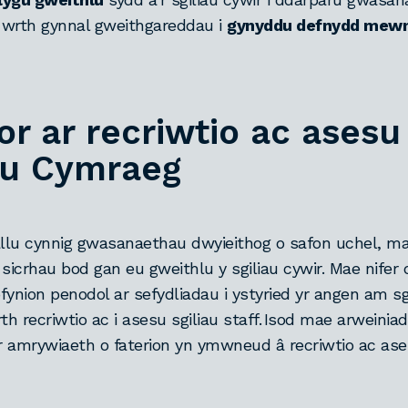
 wrth gynnal gweithgareddau i
gynyddu defnydd mewn
r ar recriwtio ac asesu
iau Cymraeg
lu cynnig gwasanaethau dwyieithog o safon uchel, ma
 sicrhau bod gan eu gweithlu y sgiliau cywir. Mae nifer
fynion penodol ar sefydliadau i ystyried yr angen am sg
h recriwtio ac i asesu sgiliau staff. Isod mae arweiniad
 amrywiaeth o faterion yn ymwneud â recriwtio ac ases