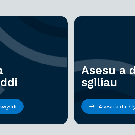
a
Asesu a 
ddi
sgiliau
 swyddi
Asesu a datbly