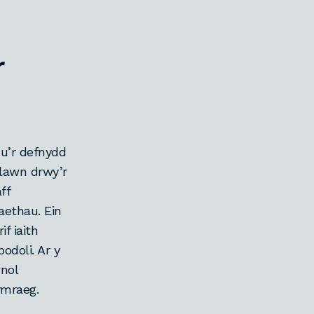
r
u’r defnydd
flawn drwy’r
ff
aethau. Ein
f iaith
odoli. Ar y
nol
Gymraeg.