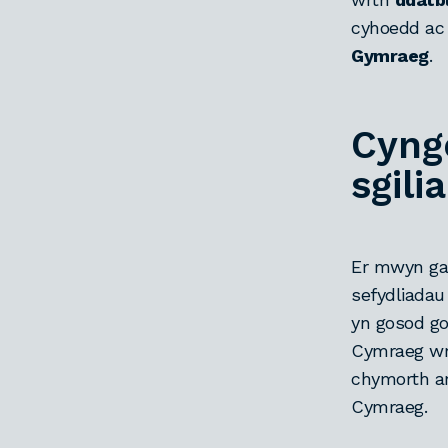
cyhoedd ac
Gymraeg
.
Cyngo
sgil
Er mwyn gal
sefydliadau
yn gosod go
Cymraeg wrt
chymorth ar
Cymraeg.