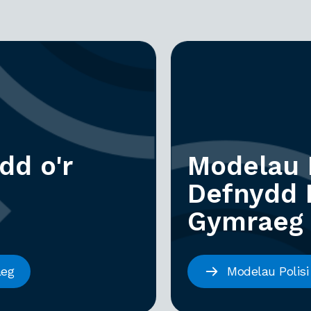
dd o'r
Modelau P
Defnydd 
Gymraeg
aeg
Modelau Polis