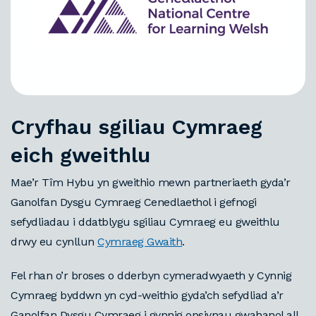
Cryfhau sgiliau Cymraeg
eich gweithlu
Mae’r Tîm Hybu yn gweithio mewn partneriaeth gyda’r
Ganolfan Dysgu Cymraeg Cenedlaethol i gefnogi
sefydliadau i ddatblygu sgiliau Cymraeg eu gweithlu
drwy eu cynllun
Cymraeg Gwaith
.
Fel rhan o’r broses o dderbyn cymeradwyaeth y Cynnig
Cymraeg byddwn yn cyd-weithio gyda’ch sefydliad a’r
Ganolfan Dysgu Cymraeg i gynnig opsiynau gwahanol all