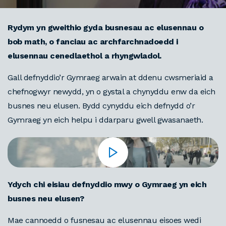
Rydym yn gweithio gyda busnesau ac elusennau o
bob math, o fanciau ac archfarchnadoedd i
elusennau cenedlaethol a rhyngwladol.
Gall defnyddio’r Gymraeg arwain at ddenu cwsmeriaid a
chefnogwyr newydd, yn o gystal a chynyddu enw da eich
busnes neu elusen. Bydd cynyddu eich defnydd o’r
Gymraeg yn eich helpu i ddarparu gwell gwasanaeth.
Ydych chi eisiau defnyddio mwy o Gymraeg yn eich
busnes neu elusen?
Mae cannoedd o fusnesau ac elusennau eisoes wedi