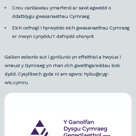
Creu canllawiau ymarferol ar sawl agwedd o
ddatblygu gwasanaethau Cymraeg
Eich cefnogi i hyrwyddo eich gwasanaethau Cymraeg
er mwyn cynyddu’r defnydd ohonynt
Gallwn esbonio sut i gynllunio yn effeithiol a hwylus i
wneud y Gymraeg yn rhan o’ch gweithgareddau bob
dydd. Cysylltwch gyda ni am sgwrs: hybu@cyg-
wlc.cymru