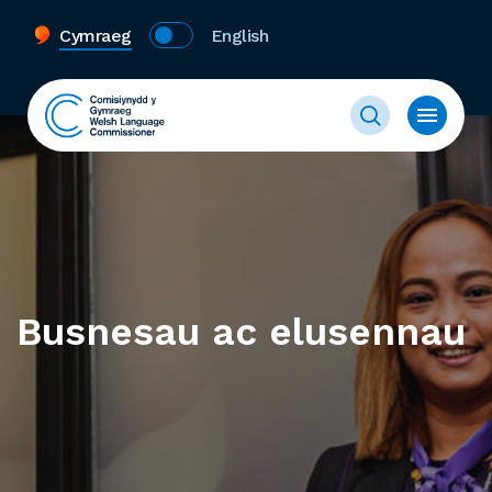
Cymraeg
English
Busnesau ac elusennau