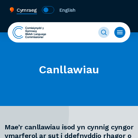
Cymraeg
English
Canllawiau
Mae’r canllawiau isod yn cynnig cyngor
ymarferol ar sut i ddefnyddio rhagor o