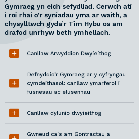
Gymraeg yn eich sefydliad. Cerwch ati
i roi rhai o’r syniadau yma ar waith, a
chysylltwch gyda’r Tîm Hybu os am
drafod unrhyw beth ymhellach.
Canllaw Arwyddion Dwyieithog
Defnyddio’r Gymraeg ar y cyfryngau
cymdeithasol: canllaw ymarferol i
fusnesau ac elusennau
Canllaw dylunio dwyieithog
Gwneud cais am Gontractau a