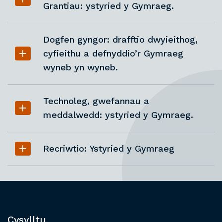
Grantiau: ystyried y Gymraeg.
Dogfen gyngor: drafftio dwyieithog,
cyfieithu a defnyddio’r Gymraeg
wyneb yn wyneb.
Technoleg, gwefannau a
meddalwedd: ystyried y Gymraeg.
Recriwtio: Ystyried y Gymraeg
Cysylltu