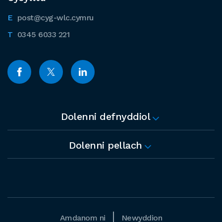
post@cyg-wlc.cymru
0345 6033 221
Dolenni defnyddiol
Dolenni pellach
Amdanom ni
Newyddion