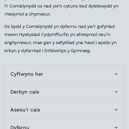
i’r Comisiynydd os nad yw’n cytuno bod dyletswydd yn
rhesymol a chymesur.
Os bydd y Comisiynydd yn dyfarnu nad yw’r gofyniad
mewn Hysbysiad Cydymffurfio yn afresymol neu’n
anghymesur, mae gan y sefydliad yna hawl i apelio yn
erbyn y dyfarniad i Dribiwnlys y Gymraeg.
Cyflwyno her
Derbyn cais
Asesu'r cais
Dyfarnu