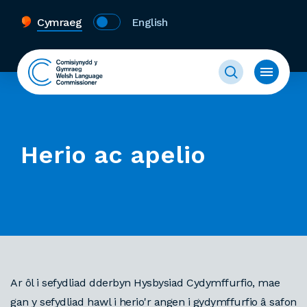
Cymraeg
English
Herio ac apelio
Ar ôl i sefydliad dderbyn Hysbysiad Cydymffurfio, mae
gan y sefydliad hawl i herio'r angen i gydymffurfio â safon