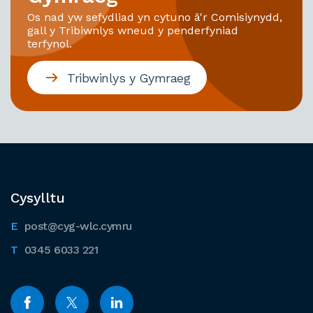
Os nad yw sefydliad yn cytuno â'r Comisiynydd,
gall y Tribiwnlys wneud y penderfyniad
terfynol.
Tribwinlys y Gymraeg
Cysylltu
post@cyg-wlc.cymru
0345 6033 221