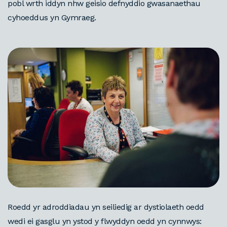
pobl wrth iddyn nhw geisio defnyddio gwasanaethau
cyhoeddus yn Gymraeg.
Roedd yr adroddiadau yn seiliedig ar dystiolaeth oedd
wedi ei gasglu yn ystod y flwyddyn oedd yn cynnwys: