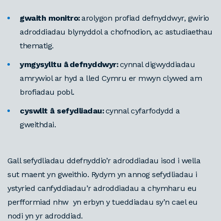
gwaith monitro:
arolygon profiad defnyddwyr, gwirio
adroddiadau blynyddol a chofnodion, ac astudiaethau
thematig.
ymgysylltu â defnyddwyr:
cynnal digwyddiadau
amrywiol ar hyd a lled Cymru er mwyn clywed am
brofiadau pobl.
cyswllt â sefydliadau:
cynnal cyfarfodydd a
gweithdai.
Gall sefydliadau ddefnyddio’r adroddiadau isod i wella
sut maent yn gweithio. Rydym yn annog sefydliadau i
ystyried canfyddiadau’r adroddiadau a chymharu eu
perfformiad nhw yn erbyn y tueddiadau sy’n cael eu
nodi yn yr adroddiad.