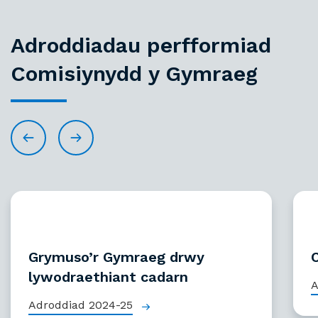
Adroddiadau perfformiad
Comisiynydd y Gymraeg
Grymuso’r Gymraeg drwy
lywodraethiant cadarn
A
Adroddiad 2024-25