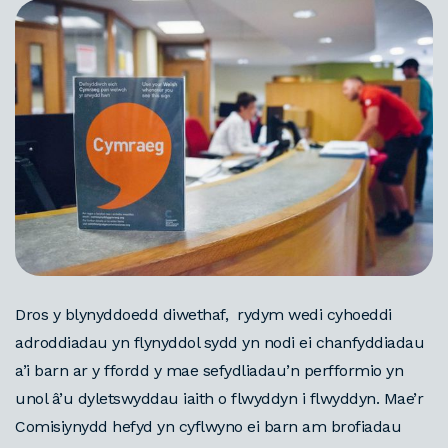
Dros y blynyddoedd diwethaf, rydym wedi cyhoeddi
adroddiadau yn flynyddol sydd yn nodi ei chanfyddiadau
a’i barn ar y ffordd y mae sefydliadau’n perfformio yn
unol â’u dyletswyddau iaith o flwyddyn i flwyddyn. Mae’r
Comisiynydd hefyd yn cyflwyno ei barn am brofiadau