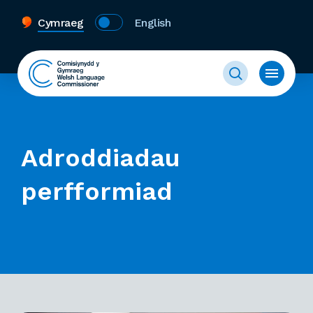
Cymraeg
English
Adroddiadau
perfformiad