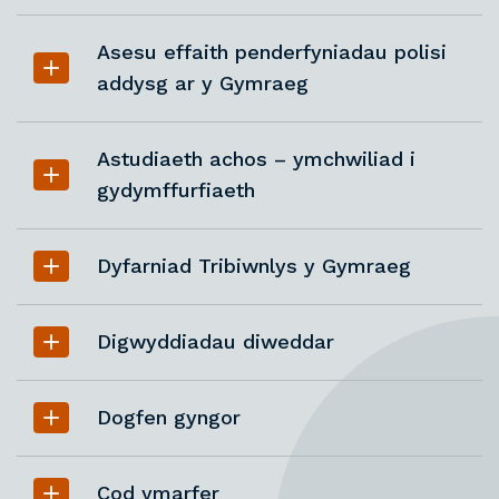
Asesu effaith penderfyniadau polisi
addysg ar y Gymraeg
Astudiaeth achos – ymchwiliad i
gydymffurfiaeth
Dyfarniad Tribiwnlys y Gymraeg
Digwyddiadau diweddar
Dogfen gyngor
Cod ymarfer