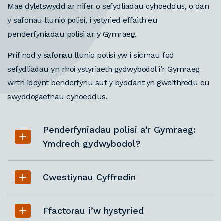
Mae dyletswydd ar nifer o sefydliadau cyhoeddus, o dan
y safonau llunio polisi, i ystyried effaith eu
penderfyniadau polisi ar y Gymraeg.
Prif nod y safonau llunio polisi yw i sicrhau fod
sefydliadau yn rhoi ystyriaeth gydwybodol i’r Gymraeg
wrth iddynt benderfynu sut y byddant yn gweithredu eu
swyddogaethau cyhoeddus.
Penderfyniadau polisi a’r Gymraeg:
Ymdrech gydwybodol?
Cwestiynau Cyffredin
Ffactorau i’w hystyried