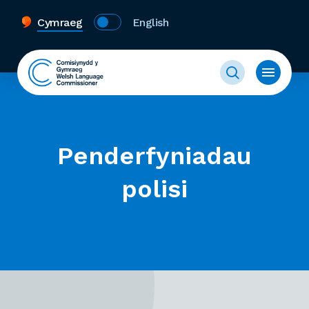
Cymraeg
English
Penderfyniadau
polisi