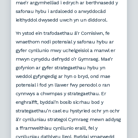
mae’r argymhelliad i edrych ar berthnasedd y
safonau hybu i ardaloedd o arwyddocâd
ieithyddol dwysedd uwch yn un diddorol.
Yn ystod ein trafodaethau â’r Comisiwn, fe
wnaethom nodi potensial y safonau hybu ar
gyfer cynllunio mwy uchelgeisiol a manwl er
mwyn cynyddu defnydd o’r Gymraeg. Mae’r
gofynion ar gyfer strategaethau hybu yn
weddol gyfyngedig ar hyn o bryd, ond mae
potensial i fod yn llawer fwy penodol o ran
cynnwys a chwmpas y strategaethau. Er
enghraifft, byddai’n bosib sicrhau bod y
strategaethau’n cael eu hystyried ochr yn ochr
â’r cynlluniau strategol Cymraeg mewn addysg
a fframweithiau cynllunio eraill, fel y
cynlluniau datblygu lleol. Byddai ymagwedd