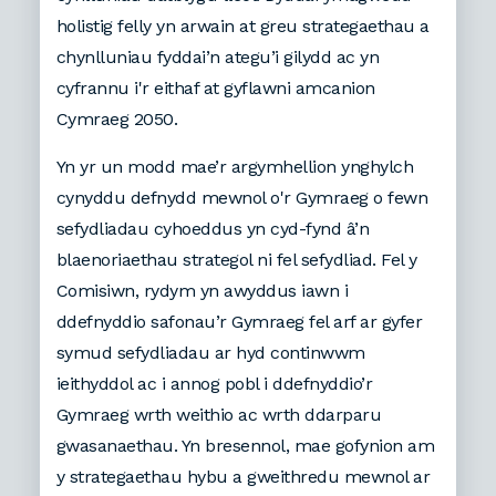
holistig felly yn arwain at greu strategaethau a
chynlluniau fyddai’n ategu’i gilydd ac yn
cyfrannu i'r eithaf at gyflawni amcanion
Cymraeg 2050.
Yn yr un modd mae’r argymhellion ynghylch
cynyddu defnydd mewnol o'r Gymraeg o fewn
sefydliadau cyhoeddus yn cyd-fynd â’n
blaenoriaethau strategol ni fel sefydliad. Fel y
Comisiwn, rydym yn awyddus iawn i
ddefnyddio safonau’r Gymraeg fel arf ar gyfer
symud sefydliadau ar hyd continwwm
ieithyddol ac i annog pobl i ddefnyddio’r
Gymraeg wrth weithio ac wrth ddarparu
gwasanaethau. Yn bresennol, mae gofynion am
y strategaethau hybu a gweithredu mewnol ar