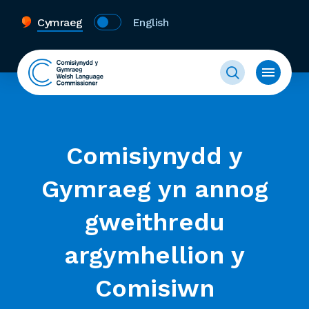
Cymraeg
English
Comisiynydd y
Gymraeg yn annog
gweithredu
argymhellion y
Comisiwn