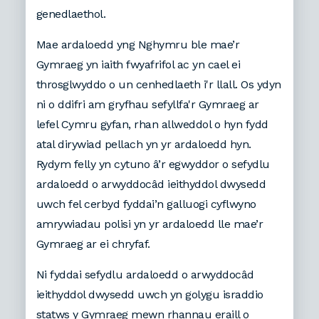
genedlaethol.
Mae ardaloedd yng Nghymru ble mae’r
Gymraeg yn iaith fwyafrifol ac yn cael ei
throsglwyddo o un cenhedlaeth i'r llall. Os ydyn
ni o ddifri am gryfhau sefyllfa'r Gymraeg ar
lefel Cymru gyfan, rhan allweddol o hyn fydd
atal dirywiad pellach yn yr ardaloedd hyn.
Rydym felly yn cytuno â’r egwyddor o sefydlu
ardaloedd o arwyddocâd ieithyddol dwysedd
uwch fel cerbyd fyddai’n galluogi cyflwyno
amrywiadau polisi yn yr ardaloedd lle mae’r
Gymraeg ar ei chryfaf.
Ni fyddai sefydlu ardaloedd o arwyddocâd
ieithyddol dwysedd uwch yn golygu israddio
statws y Gymraeg mewn rhannau eraill o