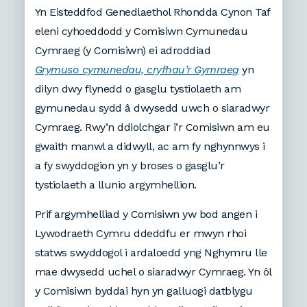
Yn Eisteddfod Genedlaethol Rhondda Cynon Taf
eleni cyhoeddodd y Comisiwn Cymunedau
Cymraeg (y Comisiwn) ei adroddiad
Grymuso cymunedau, cryfhau’r Gymraeg
yn
dilyn dwy flynedd o gasglu tystiolaeth am
gymunedau sydd â dwysedd uwch o siaradwyr
Cymraeg. Rwy’n ddiolchgar i’r Comisiwn am eu
gwaith manwl a didwyll, ac am fy nghynnwys i
a fy swyddogion yn y broses o gasglu’r
tystiolaeth a llunio argymhellion.
Prif argymhelliad y Comisiwn yw bod angen i
Lywodraeth Cymru ddeddfu er mwyn rhoi
statws swyddogol i ardaloedd yng Nghymru lle
mae dwysedd uchel o siaradwyr Cymraeg. Yn ôl
y Comisiwn byddai hyn yn galluogi datblygu