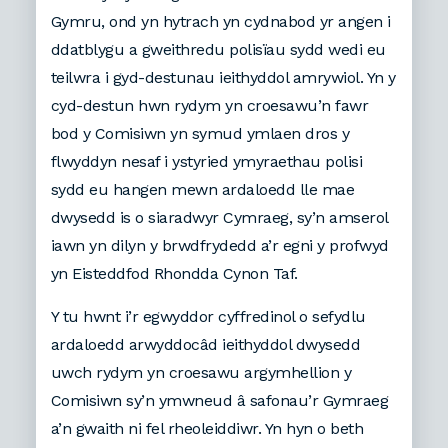
Gymru, ond yn hytrach yn cydnabod yr angen i
ddatblygu a gweithredu polisïau sydd wedi eu
teilwra i gyd-destunau ieithyddol amrywiol. Yn y
cyd-destun hwn rydym yn croesawu’n fawr
bod y Comisiwn yn symud ymlaen dros y
flwyddyn nesaf i ystyried ymyraethau polisi
sydd eu hangen mewn ardaloedd lle mae
dwysedd is o siaradwyr Cymraeg, sy’n amserol
iawn yn dilyn y brwdfrydedd a’r egni y profwyd
yn Eisteddfod Rhondda Cynon Taf.
Y tu hwnt i’r egwyddor cyffredinol o sefydlu
ardaloedd arwyddocâd ieithyddol dwysedd
uwch rydym yn croesawu argymhellion y
Comisiwn sy’n ymwneud â safonau’r Gymraeg
a’n gwaith ni fel rheoleiddiwr. Yn hyn o beth