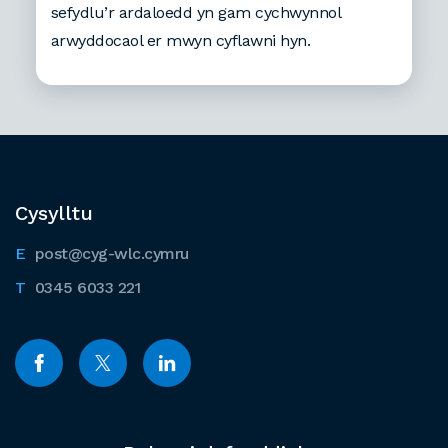
sefydlu’r ardaloedd yn gam cychwynnol
arwyddocaol er mwyn cyflawni hyn.
Cysylltu
post@cyg-wlc.cymru
0345 6033 221