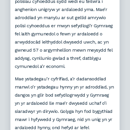
polisïau cyhoeddus sydd wedi eu teilwra i
anghenion unigryw yr ardaloedd yma. Mae’r
adroddiad yn manylu ar sut gellid amrywio
polisi cyhoeddus er mwyn sefydlogi’r Gymraeg
fel iaith gymunedol o fewn yr ardaloedd o
arwyddocâd ieithyddol dwysedd uwch, ac yn
gwneud 57 o argymhellion mewn meysydd fel
addysg, cynllunio gwlad a thref, datblygu
cymunedol a’r economi.
Mae ystadegau’r cyfrifiad, a’r dadansoddiad
manwl o’r ystadegau hynny yn yr adroddiad, yn
dangos yn glir bod sefydlogrwydd y Gymraeg
yn yr ardaloedd lle mae’r dwysedd uchaf o’i
siaradwyr yn dirywio. Golyga hyn fod bygythiad
mawr i hyfywedd y Gymraeg, nid yn unig yn yr
ardaloedd hynny, ond hefyd ar lefel