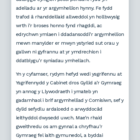
adeiladu ar yr argymhellion hynny. Fe fydd
trafod â rhanddeiliaid allweddol yn hollbwysig
wrth i’r broses honno fynd rhagddi, ac
edrychwn ymlaen i ddadansoddi’r argymhellion
mewn manylder er mwyn ystyried sut orau y
gallwn ni gyfrannu at yr ymdrechion i
ddatblygu’r syniadau ymhellach.
Yn y cyfamser, rydym hefyd wedi ysgrifennu at
Ysgrifennydd y Cabinet dros Gyllid a’r Gymraeg
yn annog y Llywodraeth i ymateb yn
gadarnhaol i brif argymhelliad y Comisiwn, sef y
dylid sefydlu ardaloedd o arwyddocâd
ieithyddol dwysedd uwch. Mae’n rhaid
gweithredu os am gynnal a chryfhau’r
Gymraeg fel iaith gymunedol, a byddai