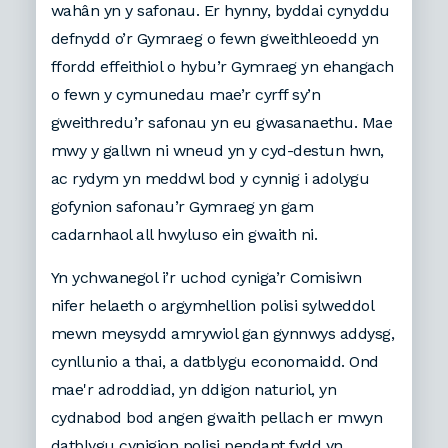
wahân yn y safonau. Er hynny, byddai cynyddu
defnydd o’r Gymraeg o fewn gweithleoedd yn
ffordd effeithiol o hybu’r Gymraeg yn ehangach
o fewn y cymunedau mae’r cyrff sy’n
gweithredu’r safonau yn eu gwasanaethu. Mae
mwy y gallwn ni wneud yn y cyd-destun hwn,
ac rydym yn meddwl bod y cynnig i adolygu
gofynion safonau’r Gymraeg yn gam
cadarnhaol all hwyluso ein gwaith ni.
Yn ychwanegol i’r uchod cyniga’r Comisiwn
nifer helaeth o argymhellion polisi sylweddol
mewn meysydd amrywiol gan gynnwys addysg,
cynllunio a thai, a datblygu economaidd. Ond
mae'r adroddiad, yn ddigon naturiol, yn
cydnabod bod angen gwaith pellach er mwyn
datblygu cynigion polisi pendant fydd yn