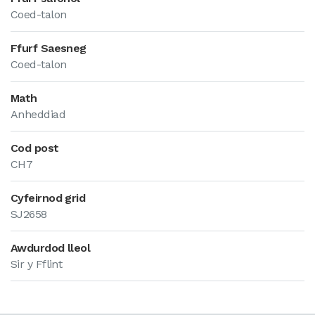
Coed-talon
Ffurf Saesneg
Coed-talon
Math
Anheddiad
Cod post
CH7
Cyfeirnod grid
SJ2658
Awdurdod lleol
Sir y Fflint