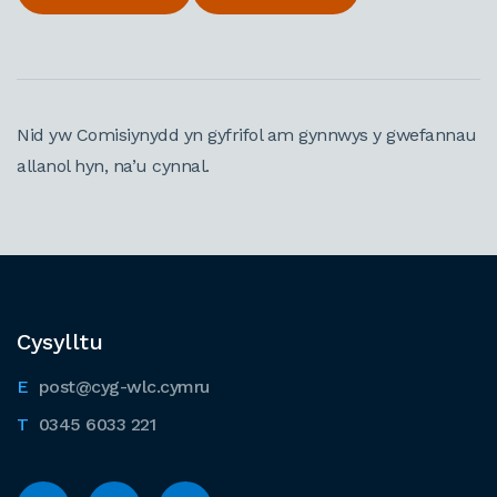
Nid yw Comisiynydd yn gyfrifol am gynnwys y gwefannau
allanol hyn, na’u cynnal.
Cysylltu
post@cyg-wlc.cymru
0345 6033 221