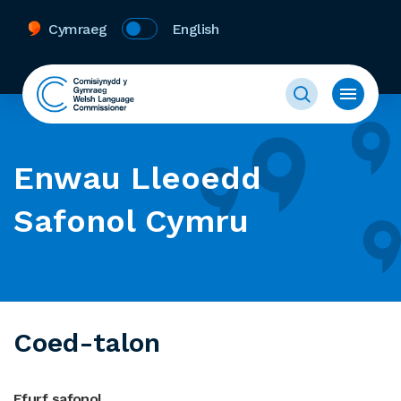
Cymraeg
English
Enwau Lleoedd
Safonol Cymru
Coed-talon
Ffurf safonol