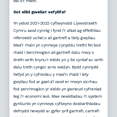
dai o’r math.
Sut ellid gwella’r sefyllfa?
Yn ystod 2021-2022 cyflwynodd Llywodraeth
Cymru sawl cynnig i fynd i’r afael ag effeithiau
niferoedd uchel o ail gartrefi a llety gwyliau.
Mae’r rhain yn cynnwys cynyddu trethi fel bod
rhaid i berchnogion ail gartrefi dalu mwy o
dreth wrth brynu’r eiddo yn y lle cyntaf ac wrth
dalu treth cyngor arno wedyn. Bydd cynnydd
hefyd yn y cyfnodau y mae’n rhaid i lety
gwyliau fod ar gael a’i osod er mwyn sicrhau
fod perchnogion yr eiddo yn gwneud cyfraniad
teg i’r economi leol. Mae newidiadau i’r system
gynllunio yn cynnwys cyflwyno dosbarthiadau
defnydd newydd ar gyfer prif gartrefi, cartrefi