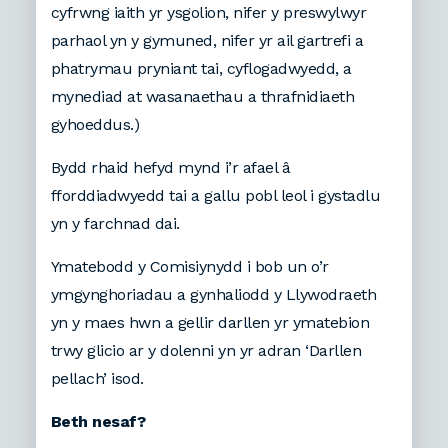
cyfrwng iaith yr ysgolion, nifer y preswylwyr
parhaol yn y gymuned, nifer yr ail gartrefi a
phatrymau pryniant tai, cyflogadwyedd, a
mynediad at wasanaethau a thrafnidiaeth
gyhoeddus.)
Bydd rhaid hefyd mynd i’r afael â
fforddiadwyedd tai a gallu pobl leol i gystadlu
yn y farchnad dai.
Ymatebodd y Comisiynydd i bob un o’r
ymgynghoriadau a gynhaliodd y Llywodraeth
yn y maes hwn a gellir darllen yr ymatebion
trwy glicio ar y dolenni yn yr adran ‘Darllen
pellach’ isod.
Beth nesaf?