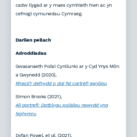
cadw llygad ar y maes cymhleth hwn ac yn
cefnogi cymunedau Cymraeg.
Darllen pellach
Adroddiadau
Gwasanaeth Polisi Cynllunio ar y Cyd Ynys Môn
a Gwynedd (2020),
Rheoli’r defnydd o dai fel cartrefi gwyliau
Simon Brooks (2021),
Ail gartrefi: Datblygu polisïau newydd yng
Nghymru
Dyfan Powel,
et al.
(2021),