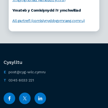
Ymateb y Comisiynydd i’r ymchwiliad
Ail gartrefi (comisiynyddygymraeg.cymru)
Cysylltu
post@cyg-wlc.cymru
0345 6033 221