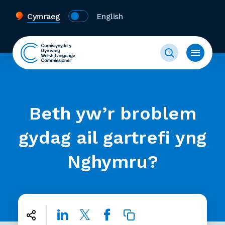
Cymraeg
English
Beth yw’r broblem
gydag ail gartrefi yng
Nghymru?