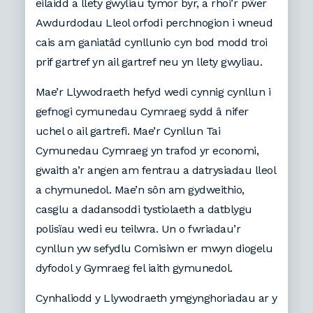
eilaidd a llety gwyliau tymor byr, a rhoi’r pŵer
Awdurdodau Lleol orfodi perchnogion i wneud
cais am ganiatâd cynllunio cyn bod modd troi
prif gartref yn ail gartref neu yn llety gwyliau.
Mae’r Llywodraeth hefyd wedi cynnig cynllun i
gefnogi cymunedau Cymraeg
sydd â nifer
uchel o ail gartrefi
. Mae’r Cynllun Tai
Cymunedau Cymraeg yn trafod yr economi,
gwaith a’r angen am fentrau a datrysiadau lleol
a chymunedol. Mae’n sôn am gydweithio,
casglu a dadansoddi tystiolaeth a datblygu
polisïau wedi eu teilwra. Un o fwriadau’r
cynllun yw sefydlu Comisiwn er mwyn diogelu
dyfodol y Gymraeg fel iaith gymunedol.
Cynhaliodd y Llywodraeth ymgynghoriadau ar y