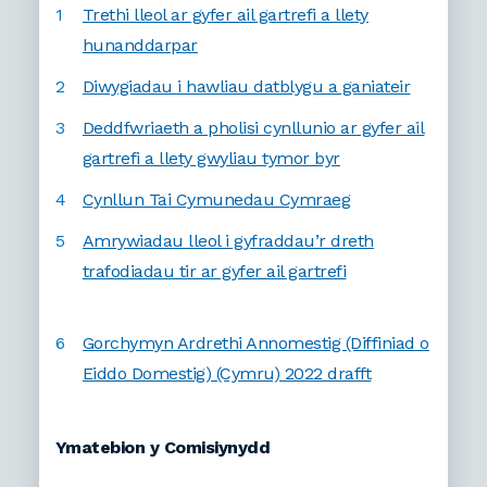
Trethi lleol ar gyfer ail gartrefi a llety
hunanddarpar
Diwygiadau i hawliau datblygu a ganiateir
Deddfwriaeth a pholisi cynllunio ar gyfer ail
gartrefi a llety gwyliau tymor byr
Cynllun Tai Cymunedau Cymraeg
Amrywiadau lleol i gyfraddau’r dreth
trafodiadau tir ar gyfer ail gartrefi
Gorchymyn Ardrethi Annomestig (Diffiniad o
Eiddo Domestig) (Cymru) 2022 drafft
Ymatebion y Comisiynydd