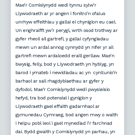
Mae’r Comisiynydd wedi tynnu sylw’r
Llywodraeth ar yr angen i fonitro’n ofalus
unrhyw effeithiau y gallai ei chynigion eu cael.
Un enghraifft yw’r perygl, wrth osod trothwy ar
gyfer rheoli ail gartrefi, y gallai cyfyngiadau
mewn un ardal annog cynnydd yn nifer yr ail
gartrefi mewn ardaloedd eraill gerllaw.
Mae’n
bwysig, felly, bod y Llywodraeth yn hyblyg, yn
barod i ymateb i newidiadau ac yn cynllunio’n
barhaol ar sail rhagdybiaethau ar gyfer y
dyfodol. Mae’r Comisiynydd wedi pwysleisio
hefyd, tra bod potensial i gynigion y
Llywodraeth gael effaith gadarnhaol ar
gymunedau Cymraeg, bod angen mwy o waith
i helpu pobl leol i gael mynediad i’r farchnad
dai. Bydd gwaith y Comisiynydd yn parhau, yn