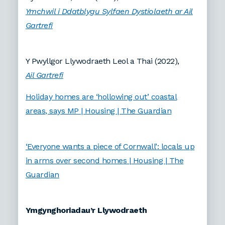
Ymchwil i Ddatblygu Sylfaen Dystiolaeth ar Ail
Gartrefi
Y Pwyllgor Llywodraeth Leol a Thai (2022),
Ail Gartrefi
Holiday homes are ‘hollowing out’ coastal
areas, says MP | Housing | The Guardian
‘Everyone wants a piece of Cornwall’: locals up
in arms over second homes | Housing | The
Guardian
Ymgynghoriadau’r Llywodraeth