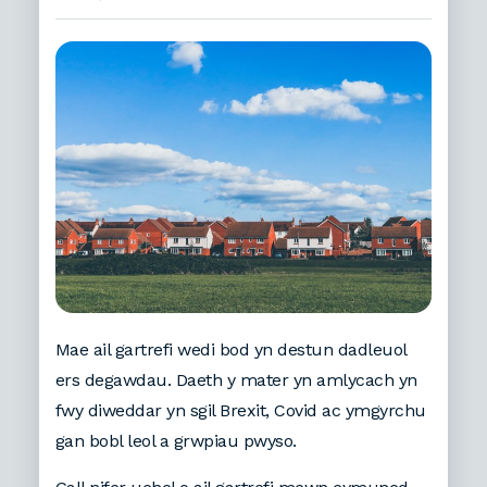
Mae ail gartrefi wedi bod yn destun dadleuol
ers degawdau. Daeth y mater yn amlycach yn
fwy diweddar yn sgil Brexit, Covid ac ymgyrchu
gan bobl leol a grwpiau pwyso.