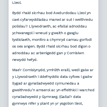
Lleol.
Bydd rhaid sicrhau bod Awdurdodau Lleol yn
cael cyfarwyddiadau manwl ar sut i weithredu
polisïau’r Llywodraeth, ac efallai adnoddau
ychwanegol i wneud y gwaith o gasglu
tystiolaeth, monitro a chymryd camau gorfodi
os oes angen. Bydd rhaid sicrhau bod digon o
adnoddau ac arbenigedd gan y Comisiwn
newydd hefyd.
Mae’r Comisiynydd, ymhlith eraill, wedi galw ar
y Llywodraeth i ddefnyddio data cyfoes i gadw
llygad ar gynaliadwyedd cymunedau a
g
weithredu’n amserol ac yn effeithiol i warchod
cynaliadwyedd y Gymraeg.
(Gallai’r data
gynnwys
nifer y plant yn yr ysgolion lleol,