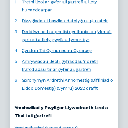
Trethi lleol ar gyfer ail gartrefi a llety
hunanddarpar
Diwygiadau i hawliau datblygu a ganiateir
Deddfwriaeth a pholisi cynllunio ar gyfer ail
gartrefi a llety gwyliau tymor byr
Cynllun Tai Cymunedau Cymraeg
Amrywiadau lleol i gyfraddau’r dreth
trafodiadau tir ar gyfer ail gartrefi
Gorchymyn Ardrethi Annomestig (Diffiniad o
Eiddo Domestig) (Cymru) 2022 drafft
Ymchwiliad y Pwyllgor Llywodraeth Leol a
Thai i ail gartrefi
Ymgynghoriad (senedd.cymru)