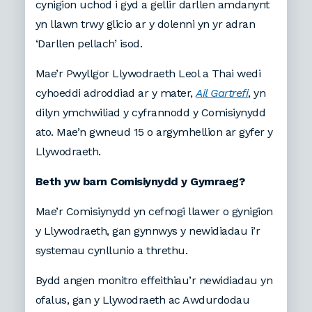
cynigion uchod i gyd a gellir darllen amdanynt
yn llawn trwy glicio ar y dolenni yn yr adran
‘Darllen pellach’ isod.
Mae’r Pwyllgor Llywodraeth Leol a Thai wedi
cyhoeddi adroddiad ar y mater,
Ail Gartrefi
, yn
dilyn ymchwiliad y cyfrannodd y Comisiynydd
ato. Mae’n gwneud 15 o argymhellion ar gyfer y
Llywodraeth.
Beth yw barn Comisiynydd y Gymraeg?
Mae’r Comisiynydd yn cefnogi llawer o gynigion
y Llywodraeth, gan gynnwys y newidiadau i’r
systemau cynllunio a threthu.
Bydd angen monitro effeithiau’r newidiadau yn
ofalus, gan y Llywodraeth ac Awdurdodau