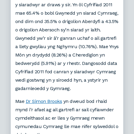
y siaradwyr ar draws y sir. Yn ôl Cyfrifiad 2011
mae 65.4% o bobl Gwynedd yn siarad Cymraeg,
ond dim ond 35.5% o drigolion Aberdyfi a 43.5%
o drigolion Abersoch sy’n siarad yr iaith.
Gwynedd yw’r sir â’r ganran uchaf o ail gartrefi
a llety gwyliau yng Nghymru (10.76%). Mae Ynys
Môn yn drydydd (8.26%) a Cheredigion yn
bedwerydd (5.91%) ar y rhestr. Dangosodd data
Cyfrifiad 2011 fod canran y siaradwyr Cymraeg
wedi gostwng yn y siroedd hyn, a ystyrir yn
gadarnleoedd y Gymraeg.
Mae
Dr Simon Brooks
yn dweud bod rhaid
mynd i’r afael ag ail gartrefi ar sail cyfiawnder
cymdeithasol ac er lles y Gymraeg mewn
cymunedau Cymraeg lle mae nifer sylweddol o