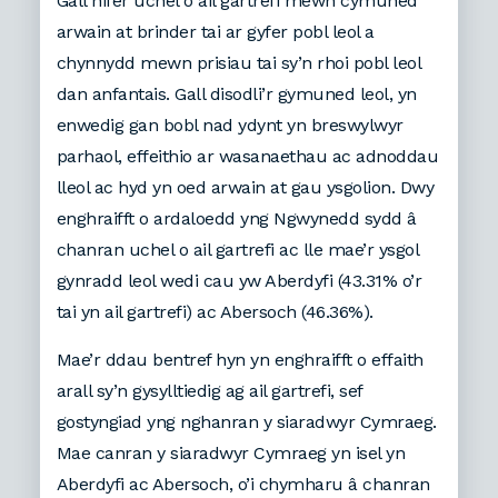
Gall nifer uchel o ail gartrefi mewn cymuned
arwain at brinder tai ar gyfer pobl leol a
chynnydd mewn prisiau tai sy’n rhoi pobl leol
dan anfantais. Gall disodli’r gymuned leol, yn
enwedig gan bobl nad ydynt yn breswylwyr
parhaol, effeithio ar wasanaethau ac adnoddau
lleol ac hyd yn oed arwain at gau ysgolion. Dwy
enghraifft o ardaloedd yng Ngwynedd sydd â
chanran uchel o ail gartrefi ac lle mae’r ysgol
gynradd leol wedi cau yw Aberdyfi (43.31% o’r
tai yn ail gartrefi) ac Abersoch (46.36%).
Mae’r ddau bentref hyn yn enghraifft o effaith
arall sy’n gysylltiedig ag ail gartrefi, sef
gostyngiad yng nghanran y siaradwyr Cymraeg.
Mae canran y siaradwyr Cymraeg yn isel yn
Aberdyfi ac Abersoch, o’i chymharu â chanran