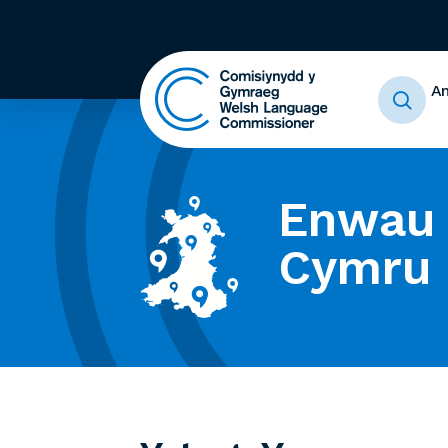
A
Enwau 
Cymru