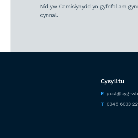
Nid yw Comisiynydd yn gyfrifol am gyn
cynnal.
Cysylltu
post@cyg-wl
0345 6033 22