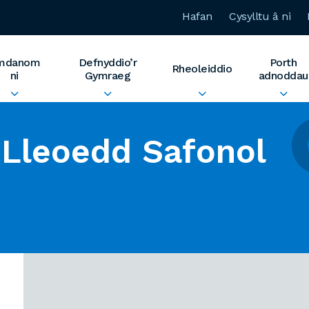
Hafan
Cysylltu â ni
mdanom
Defnyddio’r
Porth
Rheoleiddio
ni
Gymraeg
adnoddau
Lleoedd Safonol