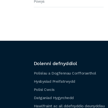
Powys
Dolenni defnyddiol
Polisïau a Dogfennau Corfforaethol
Hysbysiad Preifatrwydd
Polisi Cwcis
Datganiad Hygyrchedd
Hawlfraint ac ail ddefnyddio deunyddiau