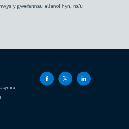
nwys y gwefannau allanol hyn, na’u
c.cymru
1