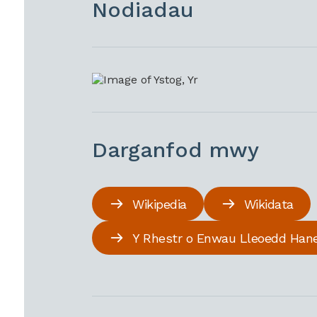
Nodiadau
Darganfod mwy
Wikipedia
Wikidata
Y Rhestr o Enwau Lleoedd Han