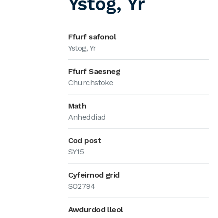
Ystog, Yr
Ffurf safonol
Ystog, Yr
Ffurf Saesneg
Churchstoke
Math
Anheddiad
Cod post
SY15
Cyfeirnod grid
SO2794
Awdurdod lleol