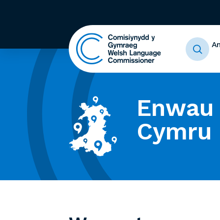
A
Enwau 
Cymru