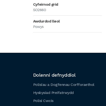
Cyfeirnod grid
SO2660
Awdurdod lleol
Powys
Dolenni defnyddiol
Polisïau a Dogfennau Corfforaethol
Hysbysiad Preifatrwydd
Polisi Cwcis