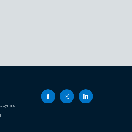
c.cymru
1