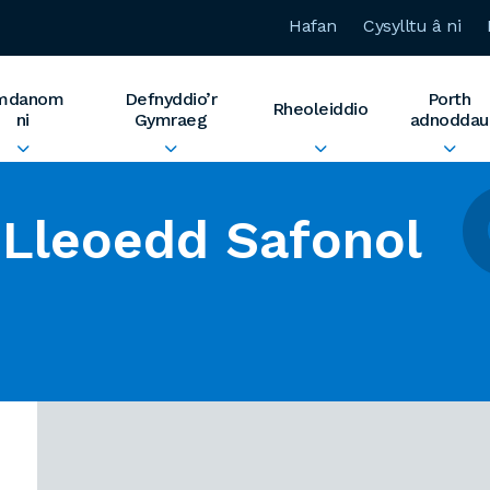
Hafan
Cysylltu â ni
mdanom
Defnyddio’r
Porth
Rheoleiddio
ni
Gymraeg
adnoddau
Lleoedd Safonol