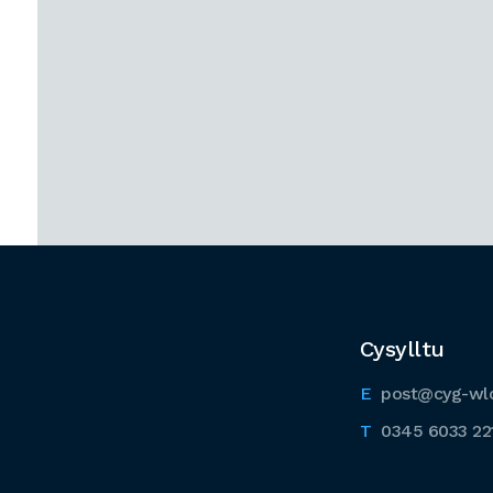
Cysylltu
post@cyg-wl
0345 6033 22