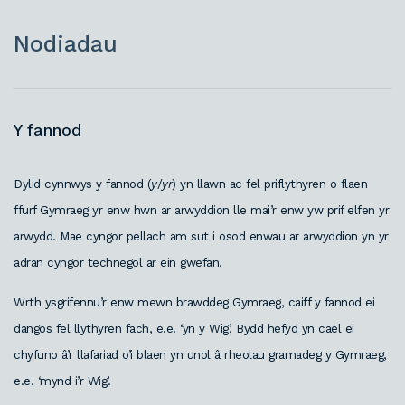
Nodiadau
Y fannod
Dylid cynnwys y fannod (
y
/
yr
) yn llawn ac fel priflythyren o flaen
ffurf Gymraeg yr enw hwn ar arwyddion lle mai’r enw yw prif elfen yr
arwydd. Mae cyngor pellach am sut i osod enwau ar arwyddion yn yr
adran cyngor technegol ar ein gwefan.
Wrth ysgrifennu’r enw mewn brawddeg Gymraeg, caiff y fannod ei
dangos fel llythyren fach, e.e. ‘yn y Wig’. Bydd hefyd yn cael ei
chyfuno â’r llafariad o’i blaen yn unol â rheolau gramadeg y Gymraeg,
e.e. ‘mynd i’r Wig’.