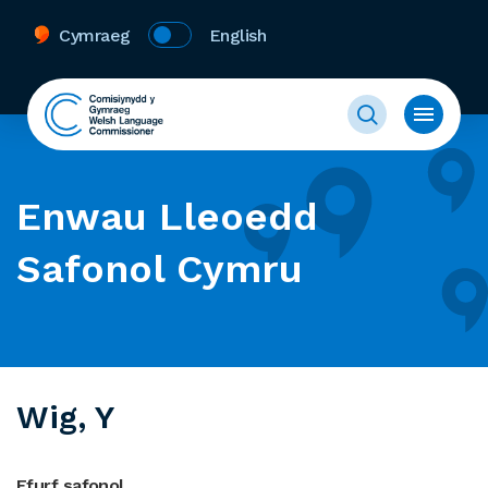
Cymraeg
English
Enwau Lleoedd
Safonol Cymru
Wig, Y
Ffurf safonol