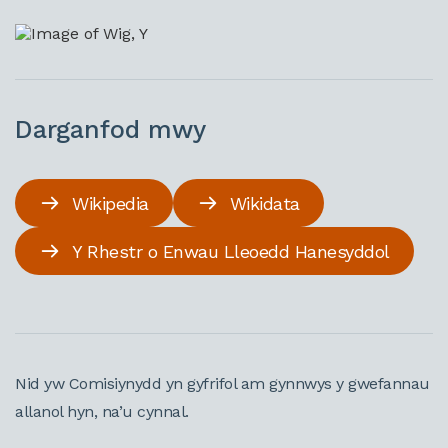
Darganfod mwy
Wikipedia
Wikidata
Y Rhestr o Enwau Lleoedd Hanesyddol
Nid yw Comisiynydd yn gyfrifol am gynnwys y gwefannau
allanol hyn, na’u cynnal.