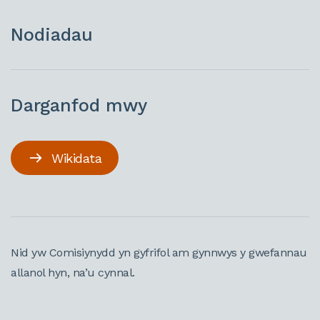
Nodiadau
Darganfod mwy
Wikidata
Nid yw Comisiynydd yn gyfrifol am gynnwys y gwefannau
allanol hyn, na’u cynnal.