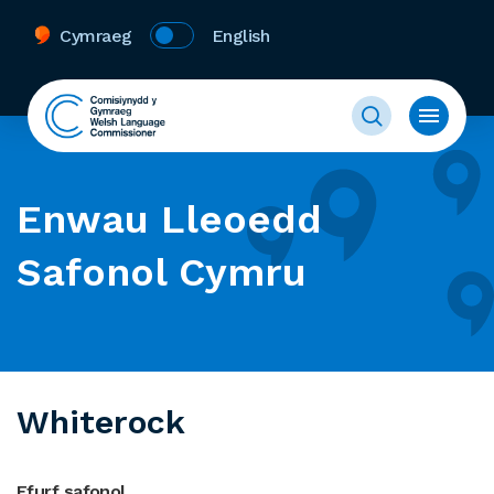
Cymraeg
English
Enwau Lleoedd
Safonol Cymru
Whiterock
Ffurf safonol