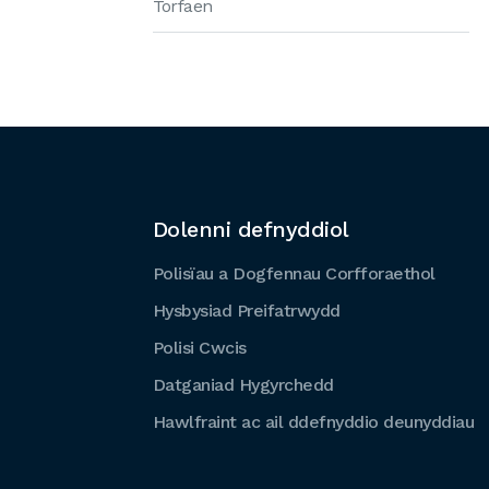
Torfaen
Dolenni defnyddiol
Polisïau a Dogfennau Corfforaethol
Hysbysiad Preifatrwydd
Polisi Cwcis
Datganiad Hygyrchedd
Hawlfraint ac ail ddefnyddio deunyddiau