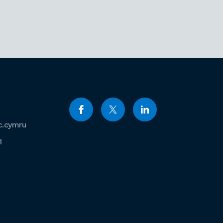
c.cymru
1