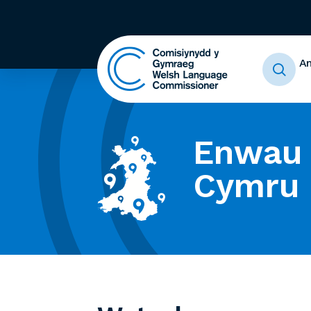
A
Enwau 
Cymru