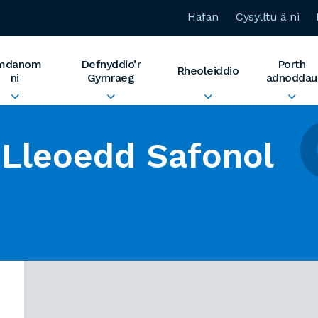
Hafan
Cysylltu â ni
mdanom
Defnyddio’r
Porth
Rheoleiddio
ni
Gymraeg
adnoddau
Lleoedd Safonol