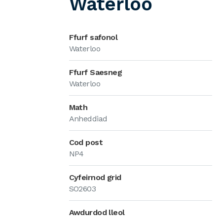
Waterloo
Ffurf safonol
Waterloo
Ffurf Saesneg
Waterloo
Math
Anheddiad
Cod post
NP4
Cyfeirnod grid
SO2603
Awdurdod lleol