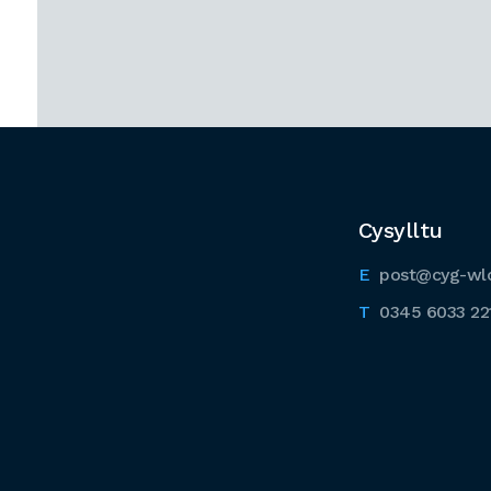
Cysylltu
post@cyg-wl
0345 6033 22