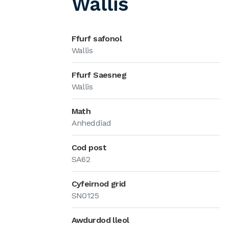
Wallis
Ffurf safonol
Wallis
Ffurf Saesneg
Wallis
Math
Anheddiad
Cod post
SA62
Cyfeirnod grid
SN0125
Awdurdod lleol