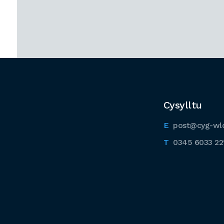
Cysylltu
post@cyg-wl
0345 6033 22