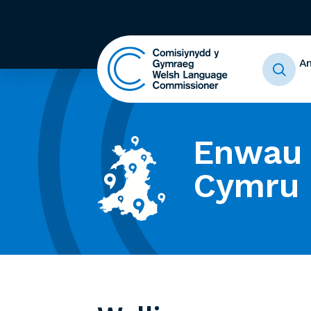
A
Enwau 
Cymru