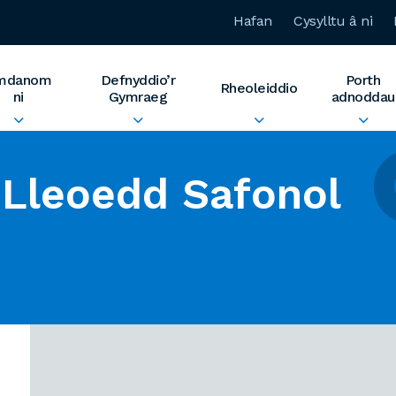
Hafan
Cysylltu â ni
mdanom
Defnyddio’r
Porth
Rheoleiddio
ni
Gymraeg
adnoddau
Lleoedd Safonol