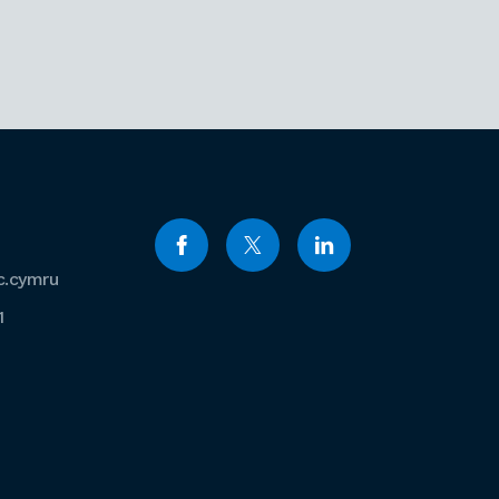
c.cymru
1