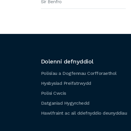
Sir Benfro
Dolenni defnyddiol
Polisïau a Dogfennau Corfforaethol
Hysbysiad Preifatrwydd
Polisi Cwcis
Datganiad Hygyrchedd
Hawlfraint ac ail ddefnyddio deunyddiau