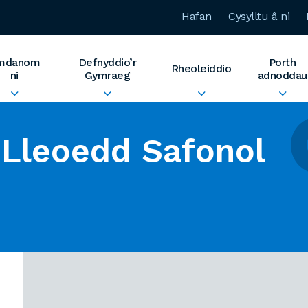
Hafan
Cysylltu â ni
mdanom
Defnyddio’r
Porth
Rheoleiddio
ni
Gymraeg
adnoddau
Lleoedd Safonol