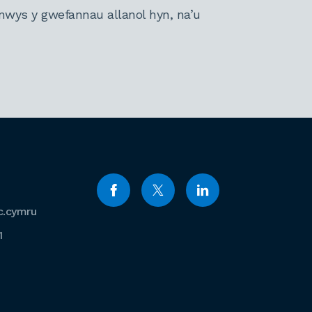
nwys y gwefannau allanol hyn, na’u
c.cymru
1