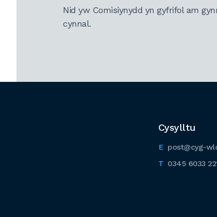
Nid yw Comisiynydd yn gyfrifol am gyn
cynnal.
Cysylltu
post@cyg-wl
0345 6033 22