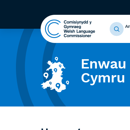
A
Enwau 
Cymru