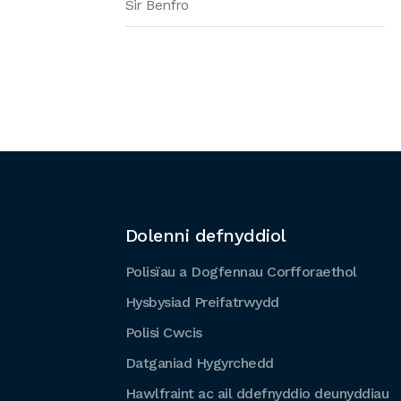
Sir Benfro
Dolenni defnyddiol
Polisïau a Dogfennau Corfforaethol
Hysbysiad Preifatrwydd
Polisi Cwcis
Datganiad Hygyrchedd
Hawlfraint ac ail ddefnyddio deunyddiau