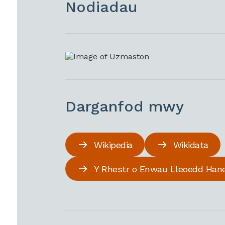
Nodiadau
Darganfod mwy
Wikipedia
Wikidata
Y Rhestr o Enwau Lleoedd Han