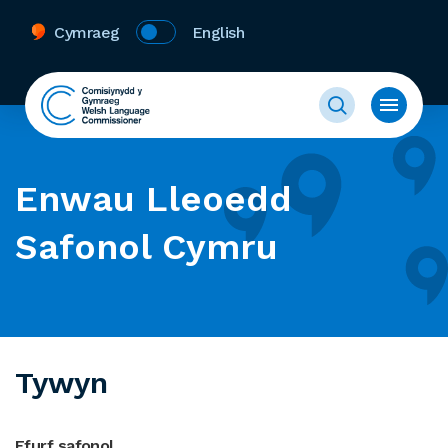
Cymraeg
English
Enwau Lleoedd
Safonol Cymru
Tywyn
Ffurf safonol