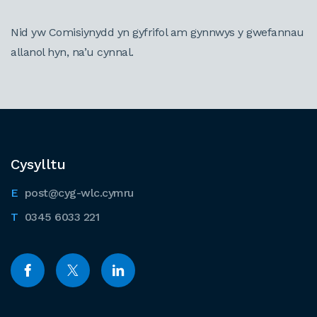
Nid yw Comisiynydd yn gyfrifol am gynnwys y gwefannau
allanol hyn, na’u cynnal.
Cysylltu
post@cyg-wlc.cymru
0345 6033 221