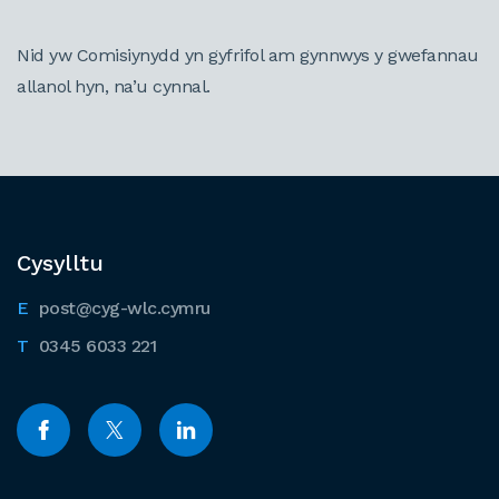
Nid yw Comisiynydd yn gyfrifol am gynnwys y gwefannau
allanol hyn, na’u cynnal.
Cysylltu
post@cyg-wlc.cymru
0345 6033 221