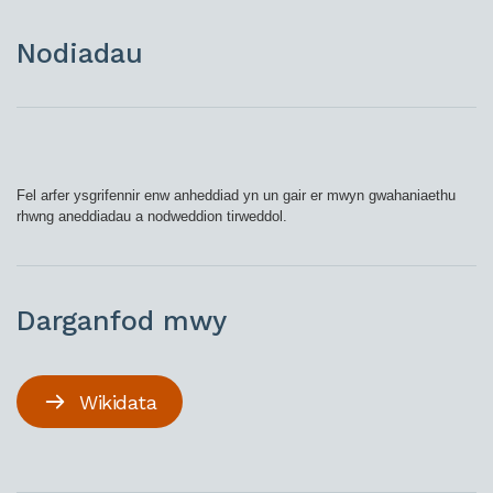
Nodiadau
Fel arfer ysgrifennir enw anheddiad yn un gair er mwyn gwahaniaethu
rhwng aneddiadau a nodweddion tirweddol.
Darganfod mwy
Wikidata