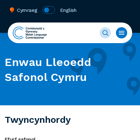
Cymraeg
English
Enwau Lleoedd
Safonol Cymru
Twyncynhordy
Ffurf safonol