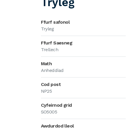
Tryleg
Ffurf safonol
Tryleg
Ffurf Saesneg
Trellech
Math
Anheddiad
Cod post
NP25
Cyfeirnod grid
SO5005
Awdurdod lleol