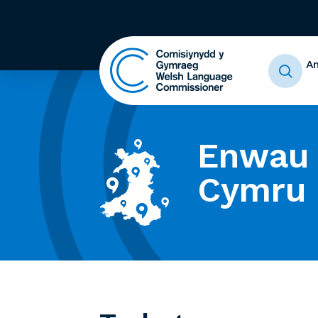
A
Enwau 
Cymru