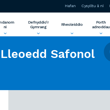
Hafan
Cysylltu â ni
mdanom
Defnyddio’r
Porth
Rheoleiddio
ni
Gymraeg
adnoddau
Lleoedd Safonol