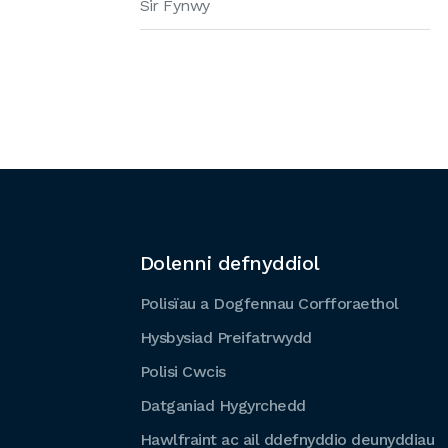
Sir Fynwy
Dolenni defnyddiol
Polisïau a Dogfennau Corfforaethol
Hysbysiad Preifatrwydd
Polisi Cwcis
Datganiad Hygyrchedd
Hawlfraint ac ail ddefnyddio deunyddiau