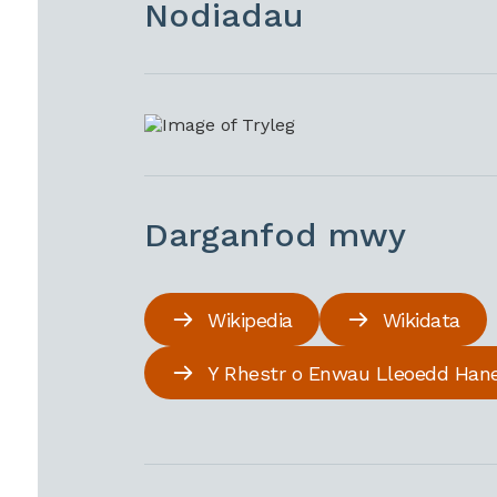
Nodiadau
Darganfod mwy
Wikipedia
Wikidata
Y Rhestr o Enwau Lleoedd Han