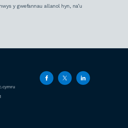
nwys y gwefannau allanol hyn, na’u
c.cymru
1