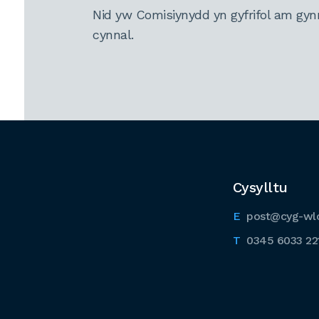
Nid yw Comisiynydd yn gyfrifol am gyn
cynnal.
Cysylltu
post@cyg-wl
0345 6033 22