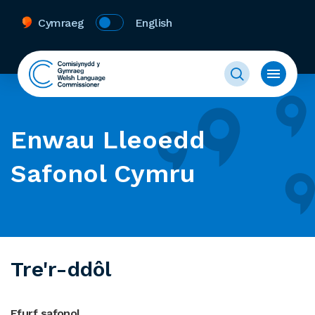
Cymraeg
English
Enwau Lleoedd
Safonol Cymru
Tre'r-ddôl
Ffurf safonol