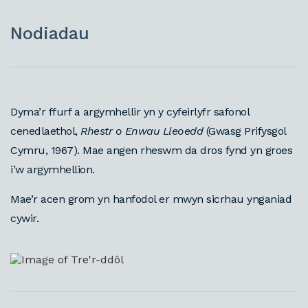
Nodiadau
Dyma’r ffurf a argymhellir yn y cyfeirlyfr safonol
cenedlaethol,
Rhestr o Enwau Lleoedd
(Gwasg Prifysgol
Cymru, 1967). Mae angen rheswm da dros fynd yn groes
i’w argymhellion.
Mae’r acen grom yn hanfodol er mwyn sicrhau ynganiad
cywir.