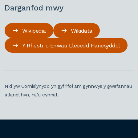
Darganfod mwy
Wikipedia
Wikidata
Y Rhestr o Enwau Lleoedd Hanesyddol
Nid yw Comisiynydd yn gyfrifol am gynnwys y gwefannau
allanol hyn, na’u cynnal.