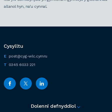
allanol hyn, na’u cynnal.
Cysylltu
post@cyg-wlc.cymru
0345 6033 221
Dolenni defnyddiol