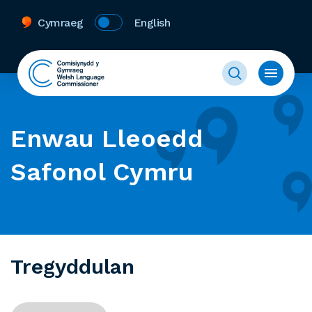
Cymraeg
English
Enwau Lleoedd
Safonol Cymru
Tregyddulan