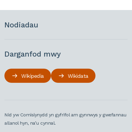
Nodiadau
Darganfod mwy
Wikipedia
Wikidata
Nid yw Comisiynydd yn gyfrifol am gynnwys y gwefannau
allanol hyn, na’u cynnal.