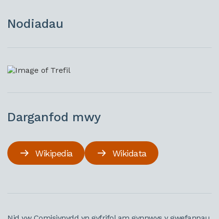
Nodiadau
Darganfod mwy
Wikipedia
Wikidata
Nid yw Comisiynydd yn gyfrifol am gynnwys y gwefannau