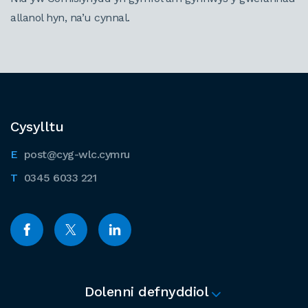
allanol hyn, na’u cynnal.
Cysylltu
post@cyg-wlc.cymru
0345 6033 221
Dolenni defnyddiol