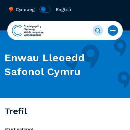
Cymraeg
English
Enwau Lleoedd
Safonol Cymru
Trefil
Ffurf safonol