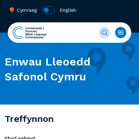
Cymraeg
English
Enwau Lleoedd
Safonol Cymru
Treffynnon
Ffurf safonol