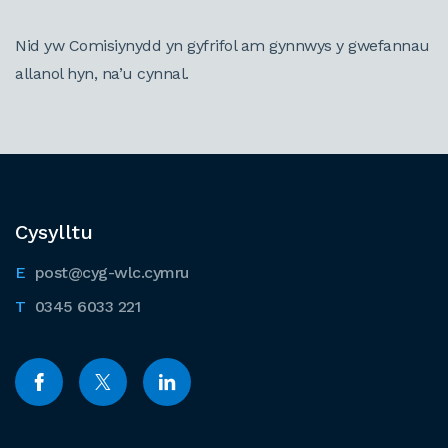
Nid yw Comisiynydd yn gyfrifol am gynnwys y gwefannau
allanol hyn, na’u cynnal.
Cysylltu
post@cyg-wlc.cymru
0345 6033 221