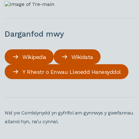
Darganfod mwy
Wikipedia
Wikidata
Y Rhestr o Enwau Lleoedd Hanesyddol
Nid yw Comisiynydd yn gyfrifol am gynnwys y gwefannau
allanol hyn, na’u cynnal.