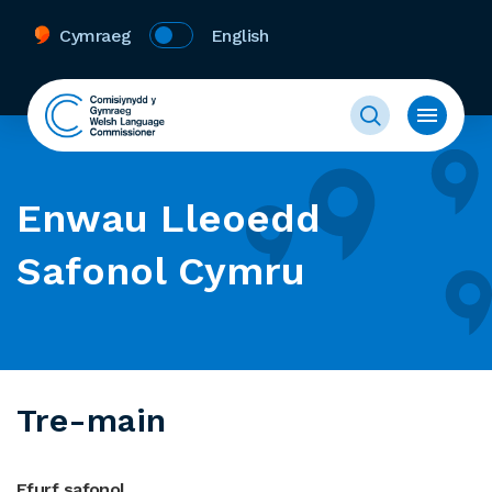
Cymraeg
English
Enwau Lleoedd
Safonol Cymru
Tre-main
Ffurf safonol