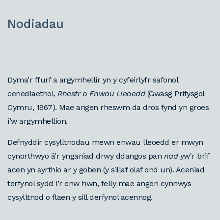
Nodiadau
Dyma’r ffurf a argymhellir yn y cyfeirlyfr safonol
cenedlaethol,
Rhestr o Enwau Lleoedd
(Gwasg Prifysgol
Cymru, 1967). Mae angen rheswm da dros fynd yn groes
i’w argymhellion.
Defnyddir cysylltnodau mewn enwau lleoedd er mwyn
cynorthwyo â’r ynganiad drwy ddangos pan
nad
yw'r brif
acen yn syrthio ar y goben (y sillaf olaf ond un). Aceniad
terfynol sydd i’r enw hwn, felly mae angen cynnwys
cysylltnod o flaen y sill derfynol acennog.