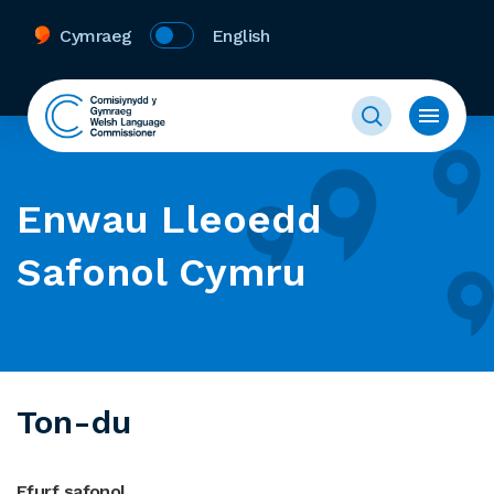
Cymraeg
English
Enwau Lleoedd
Safonol Cymru
Ton-du
Ffurf safonol