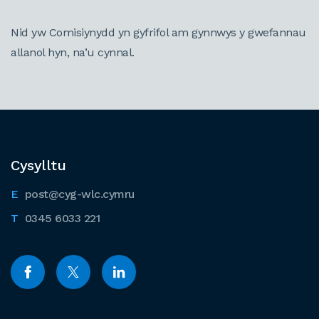
Nid yw Comisiynydd yn gyfrifol am gynnwys y gwefannau
allanol hyn, na’u cynnal.
Cysylltu
post@cyg-wlc.cymru
0345 6033 221