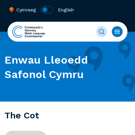
Cymraeg
English
Enwau Lleoedd
Safonol Cymru
The Cot