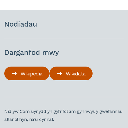
Nodiadau
Darganfod mwy
Wikipedia
Wikidata
Nid yw Comisiynydd yn gyfrifol am gynnwys y gwefannau
allanol hyn, na’u cynnal.