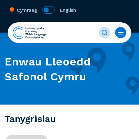
Cymraeg
English
Enwau Lleoedd
Safonol Cymru
Tanygrisiau