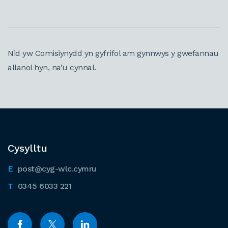
Nid yw Comisiynydd yn gyfrifol am gynnwys y gwefannau
allanol hyn, na’u cynnal.
Cysylltu
post@cyg-wlc.cymru
0345 6033 221