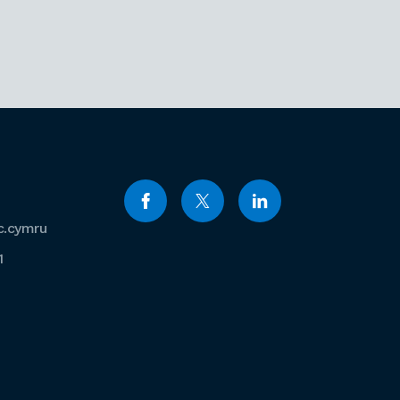
c.cymru
1