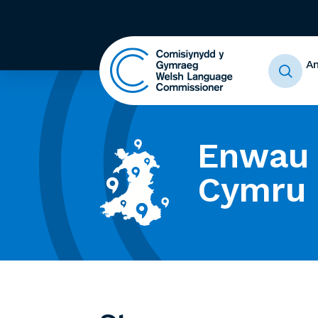
A
Enwau 
Cymru