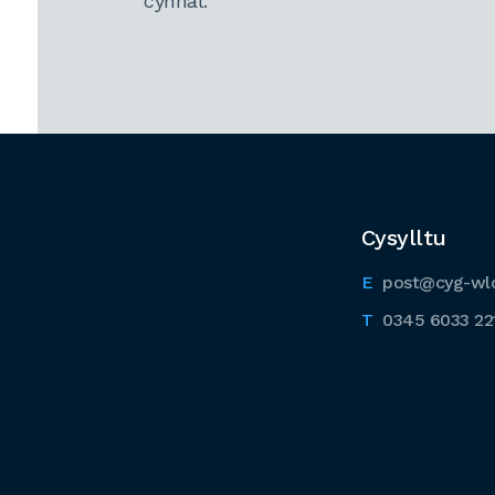
cynnal.
Cysylltu
post@cyg-wl
0345 6033 22