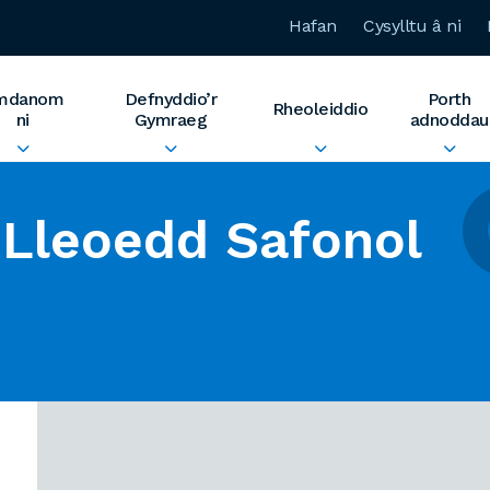
Hafan
Cysylltu â ni
mdanom
Defnyddio’r
Porth
Rheoleiddio
ni
Gymraeg
adnoddau
Lleoedd Safonol