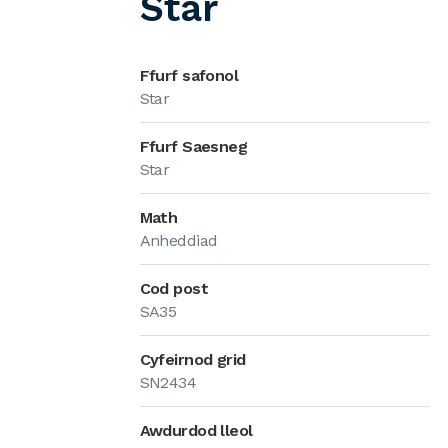
Star
Ffurf safonol
Star
Ffurf Saesneg
Star
Math
Anheddiad
Cod post
SA35
Cyfeirnod grid
SN2434
Awdurdod lleol