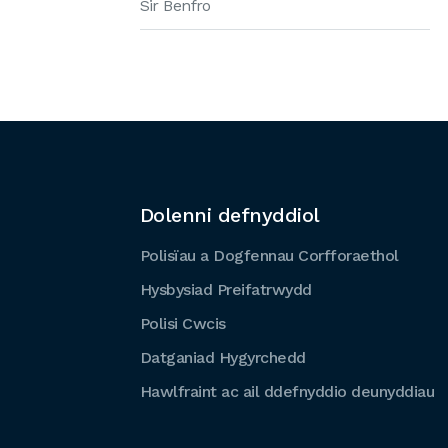
Sir Benfro
Dolenni defnyddiol
Polisïau a Dogfennau Corfforaethol
Hysbysiad Preifatrwydd
Polisi Cwcis
Datganiad Hygyrchedd
Hawlfraint ac ail ddefnyddio deunyddiau