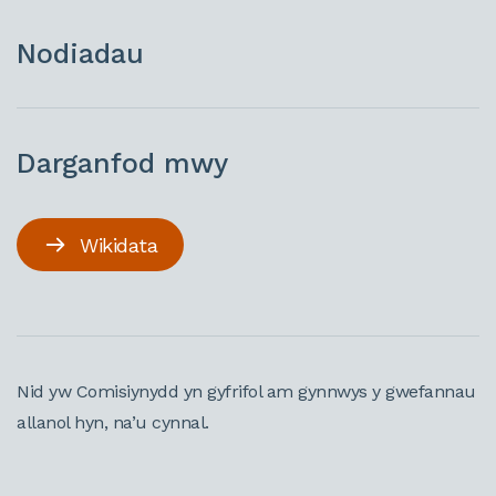
Nodiadau
Darganfod mwy
Wikidata
Nid yw Comisiynydd yn gyfrifol am gynnwys y gwefannau
allanol hyn, na’u cynnal.