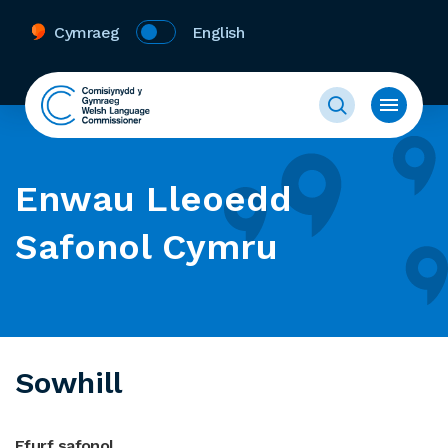
Cymraeg
English
Enwau Lleoedd
Safonol Cymru
Sowhill
Ffurf safonol