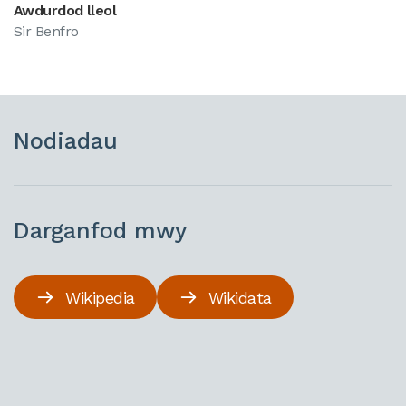
Awdurdod lleol
Sir Benfro
Nodiadau
Darganfod mwy
Wikipedia
Wikidata