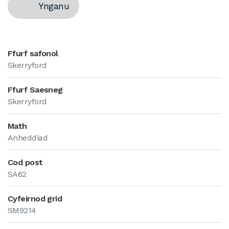
Ynganu
Ffurf safonol
Skerryford
Ffurf Saesneg
Skerryford
Math
Anheddiad
Cod post
SA62
Cyfeirnod grid
SM9214