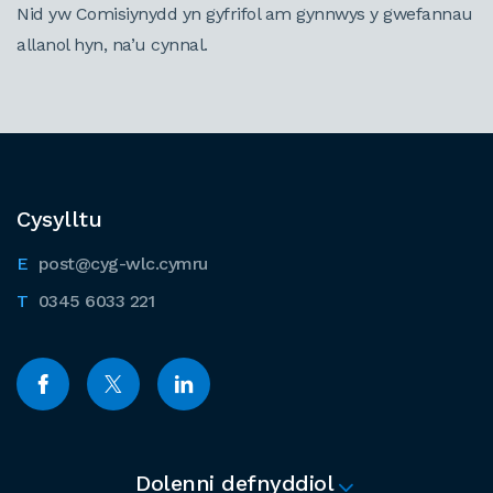
Nid yw Comisiynydd yn gyfrifol am gynnwys y gwefannau
allanol hyn, na’u cynnal.
Cysylltu
post@cyg-wlc.cymru
0345 6033 221
Dolenni defnyddiol