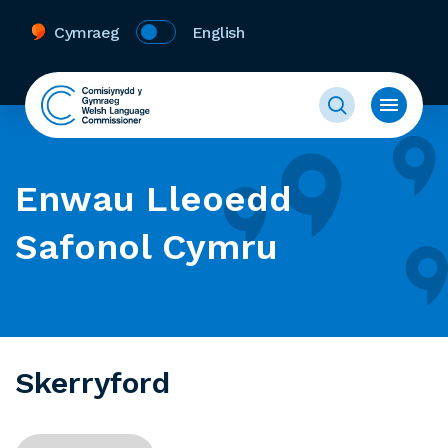
Cymraeg
English
Enwau Lleoedd
Safonol Cymru
Skerryford