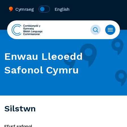
Cymraeg
English
Enwau Lleoedd
Safonol Cymru
Silstwn
Ffurf safonol