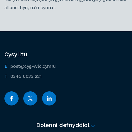
allanol hyn, na’u cynnal.
Cysylltu
post@cyg-wlc.cymru
0345 6033 221
Dolenni defnyddiol