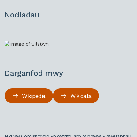
Nodiadau
Darganfod mwy
Wikipedia
Wikidata
Nid yw Comisiynydd yn gyfrifol am gynnwys y gwefannau