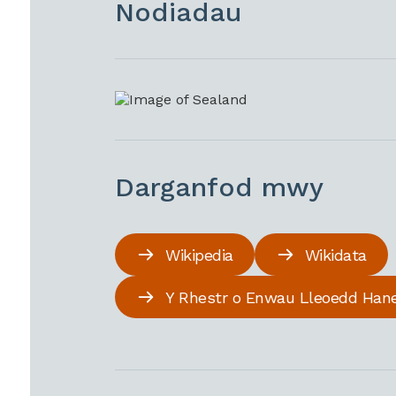
Nodiadau
Darganfod mwy
Wikipedia
Wikidata
Y Rhestr o Enwau Lleoedd Han