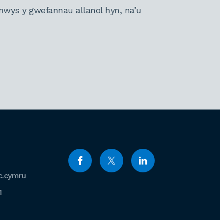
nwys y gwefannau allanol hyn, na’u
c.cymru
1