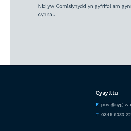
Nid yw Comisiynydd yn gyfrifol am gyn
cynnal.
Cysylltu
post@cyg-wl
0345 6033 22