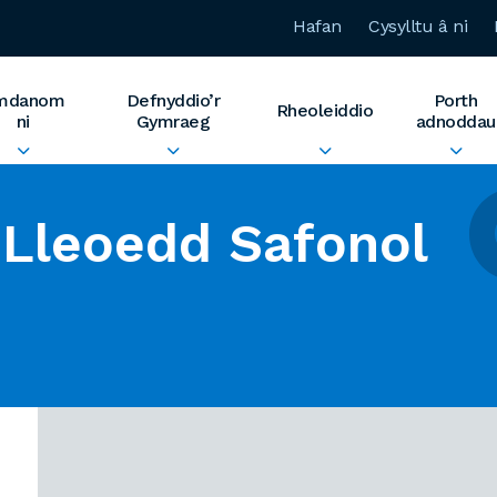
Hafan
Cysylltu â ni
mdanom
Defnyddio’r
Porth
Rheoleiddio
ni
Gymraeg
adnoddau
Lleoedd Safonol