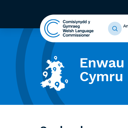
A
Enwau 
Cymru