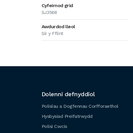
Cyfeirnod grid
SJ3568
Awdurdod lleol
Sir y Fflint
Dolenni defnyddiol
Polisïau a Dogfennau Corfforaethol
Hysbysiad Preifatrwydd
Polisi Cwcis