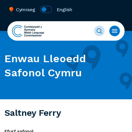
Cymraeg
English
Enwau Lleoedd
Safonol Cymru
Saltney Ferry
Ffurf safonol