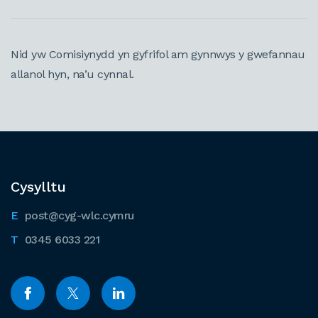
Nid yw Comisiynydd yn gyfrifol am gynnwys y gwefannau
allanol hyn, na’u cynnal.
Cysylltu
post@cyg-wlc.cymru
0345 6033 221