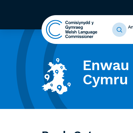
A
Enwau 
Cymru