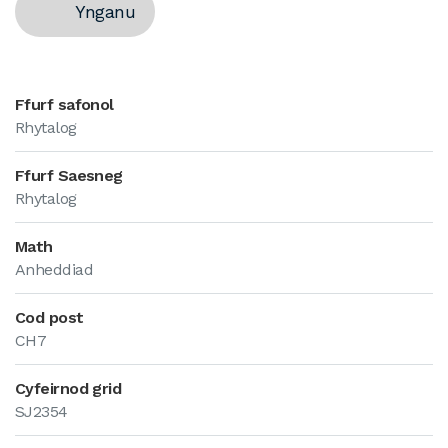
Ynganu
Ffurf safonol
Rhytalog
Ffurf Saesneg
Rhytalog
Math
Anheddiad
Cod post
CH7
Cyfeirnod grid
SJ2354