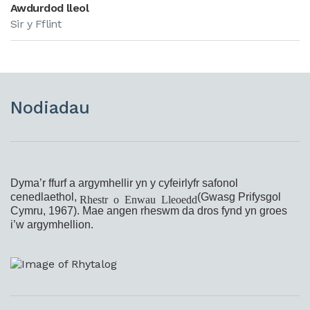
Awdurdod lleol
Sir y Fflint
Nodiadau
Dyma’r ffurf a argymhellir yn y cyfeirlyfr safonol
cenedlaethol,
(Gwasg Prifysgol
Rhestr o Enwau Lleoedd
Cymru, 1967). Mae angen rheswm da dros fynd yn groes
i’w argymhellion.