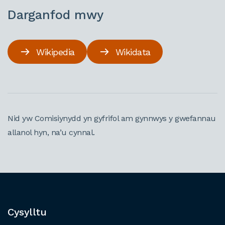
Darganfod mwy
Wikipedia
Wikidata
Nid yw Comisiynydd yn gyfrifol am gynnwys y gwefannau
allanol hyn, na’u cynnal.
Cysylltu