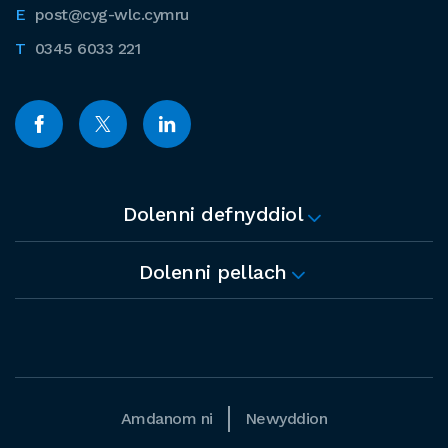
post@cyg-wlc.cymru
0345 6033 221
Dolenni defnyddiol
Dolenni pellach
Amdanom ni
Newyddion