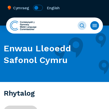
Cymraeg
English
Enwau Lleoedd
Safonol Cymru
Rhytalog