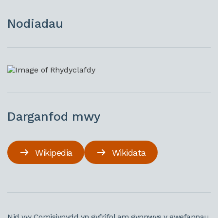
Nodiadau
Darganfod mwy
Wikipedia
Wikidata
Nid yw Comisiynydd yn gyfrifol am gynnwys y gwefannau