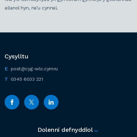
allanol hyn, na’u cynnal.
Cysylltu
post@cyg-wlc.cymru
0345 6033 221
Dolenni defnyddiol