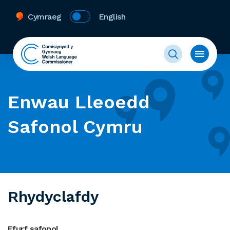
Cymraeg
English
Enwau Lleoedd
Safonol Cymru
Rhydyclafdy
Ffurf safonol