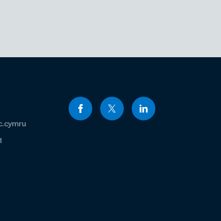
c.cymru
1