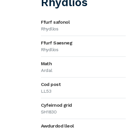
Rhydlios
Ffurf safonol
Rhydlios
Ffurf Saesneg
Rhydlios
Math
Ardal
Cod post
LL53
Cyfeirnod grid
SH1830
Awdurdod lleol