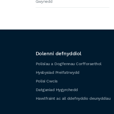
Gwynedd
Dolenni defnyddiol
Polisïau a Dogfennau Corfforaethol
Hysbysiad Preifatrwydd
Polisi Cwcis
Datganiad Hygyrchedd
Hawlfraint ac ail ddefnyddio deunyddiau