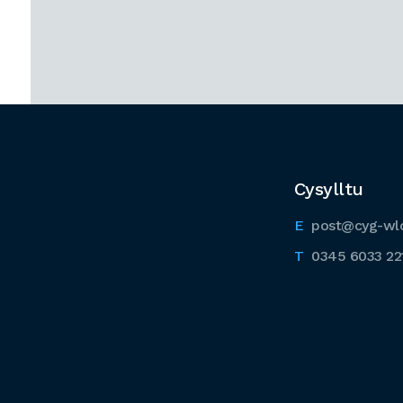
Cysylltu
post@cyg-wl
0345 6033 22