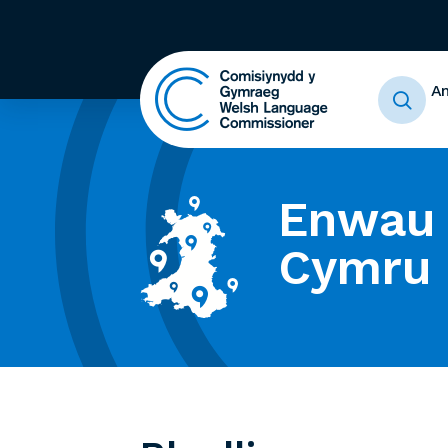
A
Enwau 
Cymru