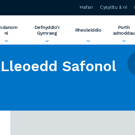
Hafan
Cysylltu â ni
mdanom
Defnyddio’r
Porth
Rheoleiddio
ni
Gymraeg
adnoddau
Lleoedd Safonol