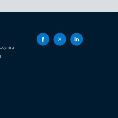
c.cymru
1