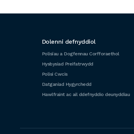
Dolenni defnyddiol
Polisïau a Dogfennau Corfforaethol
Hysbysiad Preifatrwydd
Polisi Cwcis
Datganiad Hygyrchedd
Hawlfraint ac ail ddefnyddio deunyddiau