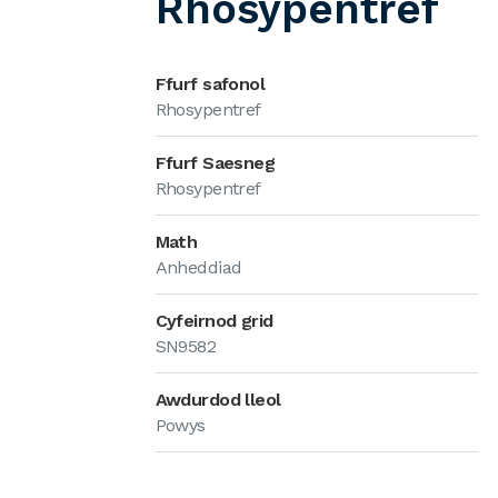
Rhosypentref
Ffurf safonol
Rhosypentref
Ffurf Saesneg
Rhosypentref
Math
Anheddiad
Cyfeirnod grid
SN9582
Awdurdod lleol
Powys