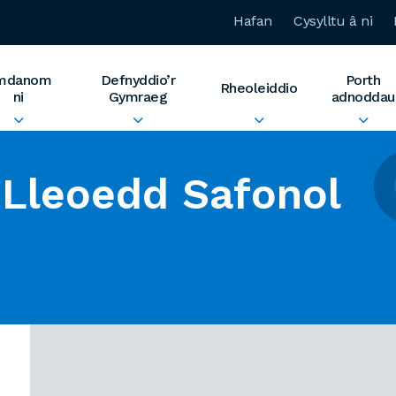
Hafan
Cysylltu â ni
mdanom
Defnyddio’r
Porth
Rheoleiddio
ni
Gymraeg
adnoddau
Lleoedd Safonol