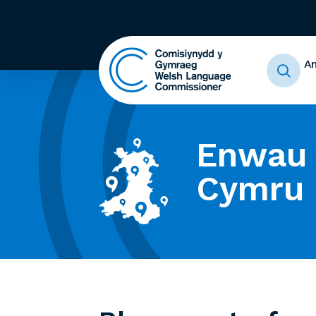
A
Enwau 
Cymru