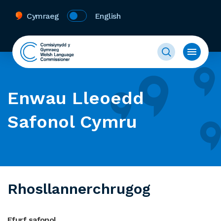
Cymraeg
English
Enwau Lleoedd
Safonol Cymru
Rhosllannerchrugog
Ffurf safonol