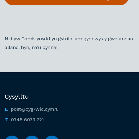
Nid yw Comisiynydd yn gyfrifol am gynnwys y gwefannau
allanol hyn, na’u cynnal.
Cysylltu
post@cyg-wlc.cymru
0345 6033 221