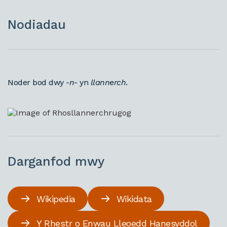
Nodiadau
Noder bod dwy -
n
- yn
llannerch
.
Darganfod mwy
Wikipedia
Wikidata
Y Rhestr o Enwau Lleoedd Hanesyddol