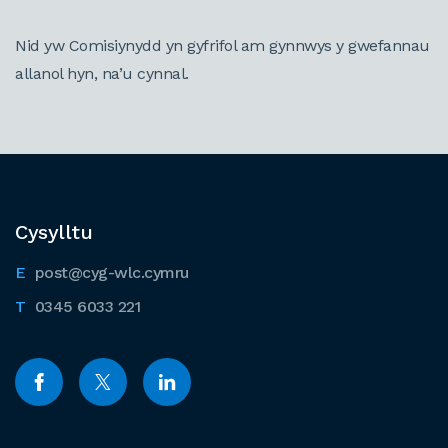
Nid yw Comisiynydd yn gyfrifol am gynnwys y gwefannau
allanol hyn, na’u cynnal.
Cysylltu
post@cyg-wlc.cymru
0345 6033 221