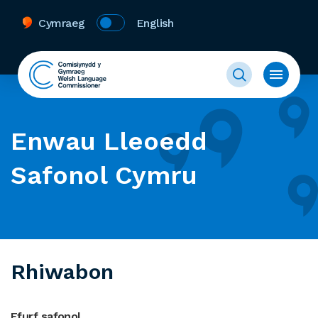
Cymraeg
English
Enwau Lleoedd
Safonol Cymru
Rhiwabon
Ffurf safonol