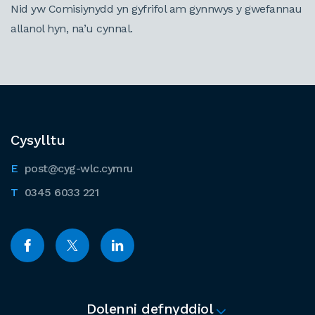
Nid yw Comisiynydd yn gyfrifol am gynnwys y gwefannau
allanol hyn, na’u cynnal.
Cysylltu
post@cyg-wlc.cymru
0345 6033 221
Dolenni defnyddiol