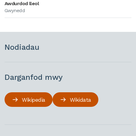
Awdurdod lleol
Gwynedd
Nodiadau
Darganfod mwy
Wikipedia
Wikidata