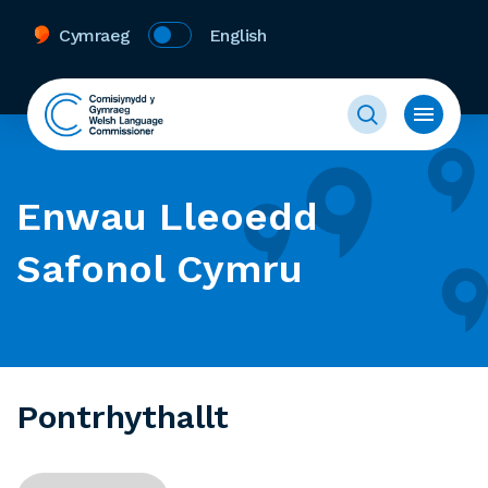
Cymraeg
English
Enwau Lleoedd
Safonol Cymru
Pontrhythallt