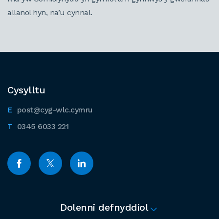
allanol hyn, na’u cynnal.
Cysylltu
post@cyg-wlc.cymru
0345 6033 221
Dolenni defnyddiol