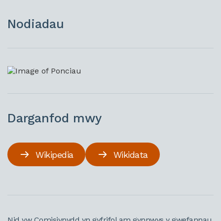
Nodiadau
Darganfod mwy
Wikipedia
Wikidata
Nid yw Comisiynydd yn gyfrifol am gynnwys y gwefannau