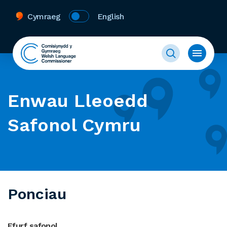
Cymraeg
English
Enwau Lleoedd
Safonol Cymru
Ponciau
Ffurf safonol