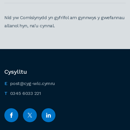
Nid yw Comisiynydd yn gyfrifol am gynnwys y gwefannau
allanol hyn, na’u cynnal.
Cysylltu
post@cyg-wlc.cymru
0345 6033 221