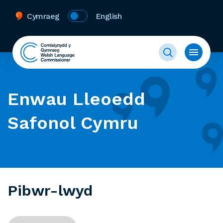
Cymraeg
English
Enwau Lleoedd
Safonol Cymru
Pibwr-lwyd