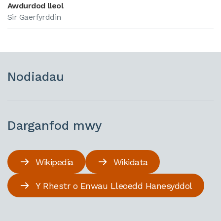
Awdurdod lleol
Sir Gaerfyrddin
Nodiadau
Darganfod mwy
Wikipedia
Wikidata
Y Rhestr o Enwau Lleoedd Hanesyddol