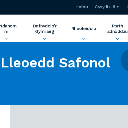
Hafan
Cysylltu â ni
mdanom
Defnyddio’r
Porth
Rheoleiddio
ni
Gymraeg
adnoddau
Lleoedd Safonol