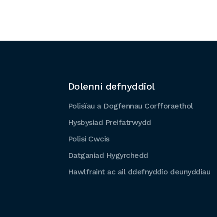
Dolenni defnyddiol
Polisïau a Dogfennau Corfforaethol
Hysbysiad Preifatrwydd
Polisi Cwcis
Datganiad Hygyrchedd
Hawlfraint ac ail ddefnyddio deunyddiau