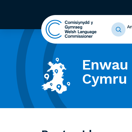
A
Enwau 
Cymru