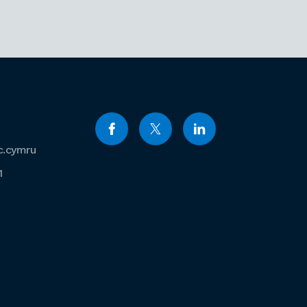
c.cymru
1