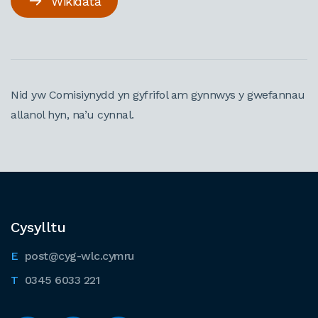
Wikidata
Nid yw Comisiynydd yn gyfrifol am gynnwys y gwefannau
allanol hyn, na’u cynnal.
Cysylltu
post@cyg-wlc.cymru
0345 6033 221