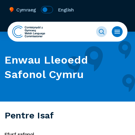
Cymraeg
English
Enwau Lleoedd
Safonol Cymru
Pentre Isaf
Ffurf safonol