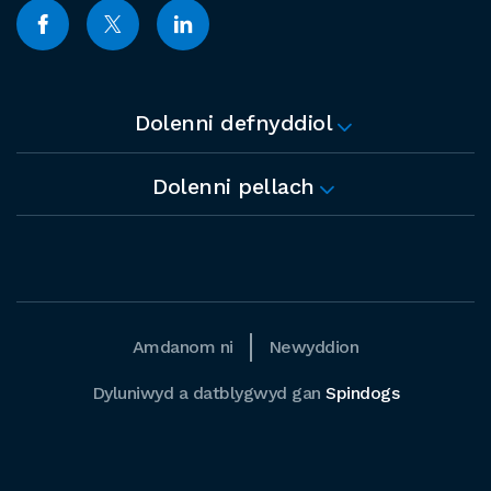
Dolenni defnyddiol
Dolenni pellach
Amdanom ni
Newyddion
Dyluniwyd a datblygwyd gan
Spindogs