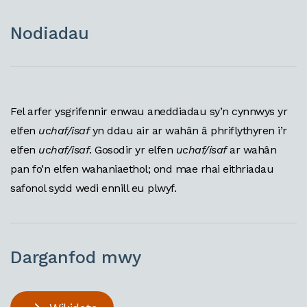
Nodiadau
Fel arfer ysgrifennir enwau aneddiadau sy’n cynnwys yr
elfen
uchaf/isaf
yn ddau air ar wahân â phriflythyren i’r
elfen
uchaf/isaf
. Gosodir yr elfen
uchaf/isaf
ar wahân
pan fo’n elfen wahaniaethol; ond mae rhai eithriadau
safonol sydd wedi ennill eu plwyf.
Darganfod mwy