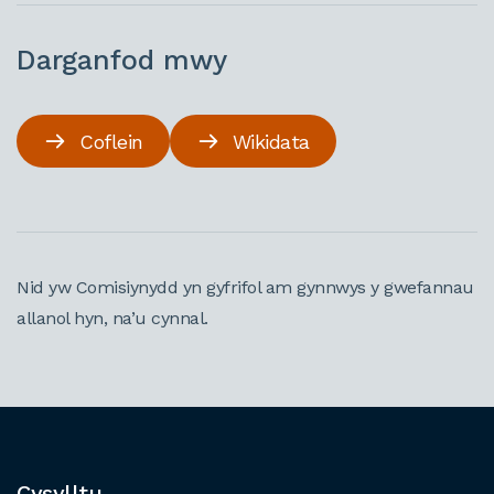
Darganfod mwy
Coflein
Wikidata
Nid yw Comisiynydd yn gyfrifol am gynnwys y gwefannau
allanol hyn, na’u cynnal.
Cysylltu