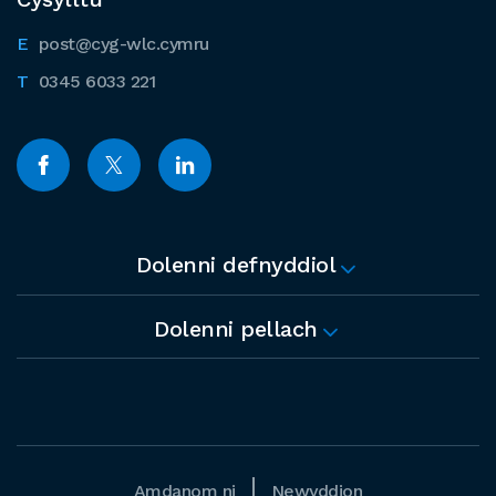
post@cyg-wlc.cymru
0345 6033 221
Dolenni defnyddiol
Dolenni pellach
Amdanom ni
Newyddion