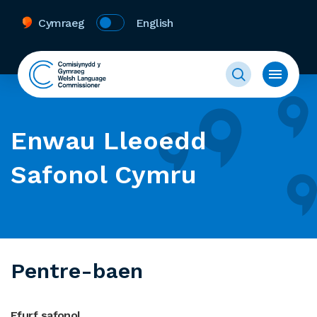
Cymraeg
English
Enwau Lleoedd
Safonol Cymru
Pentre-baen
Ffurf safonol