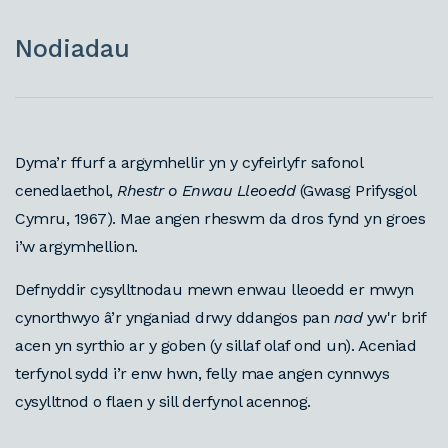
Nodiadau
Dyma’r ffurf a argymhellir yn y cyfeirlyfr safonol
cenedlaethol,
Rhestr o Enwau Lleoedd
(Gwasg Prifysgol
Cymru, 1967). Mae angen rheswm da dros fynd yn groes
i’w argymhellion.
Defnyddir cysylltnodau mewn enwau lleoedd er mwyn
cynorthwyo â’r ynganiad drwy ddangos pan
nad
yw'r brif
acen yn syrthio ar y goben (y sillaf olaf ond un). Aceniad
terfynol sydd i’r enw hwn, felly mae angen cynnwys
cysylltnod o flaen y sill derfynol acennog.